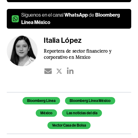
Síguenos en el canal
WhatsApp
de
Bloomberg
Línea México
Italia López
Reportera de sector financiero y
corporativo en México
Temas de este artículo
Bloomberg Línea
Bloomberg Línea México
México
Las noticias del día
Vector Casa de Bolsa