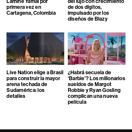
Lamine Yamal por
del lujo con crecimiento
primera vez en
de dos dígitos,
Cartagena, Colombia
impulsado por los
diseños de Blazy
Live Nation elige a Brasil
¿Habrá secuela de
para construir la mayor
‘Barbie’? Los millonarios
arena techada de
sueldos de Margot
Sudamérica: los
Robbie y Ryan Gosling
detalles
complican una nueva
película