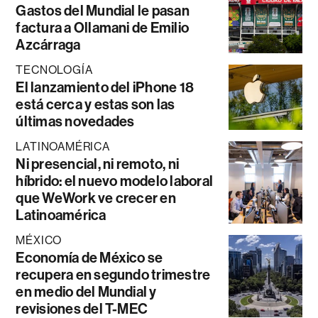
Gastos del Mundial le pasan
factura a Ollamani de Emilio
Azcárraga
TECNOLOGÍA
El lanzamiento del iPhone 18
está cerca y estas son las
últimas novedades
LATINOAMÉRICA
Ni presencial, ni remoto, ni
híbrido: el nuevo modelo laboral
que WeWork ve crecer en
Latinoamérica
MÉXICO
Economía de México se
recupera en segundo trimestre
en medio del Mundial y
revisiones del T-MEC