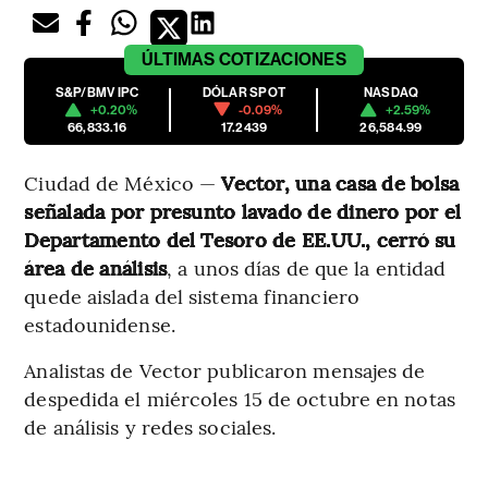
ÚLTIMAS
COTIZACIONES
S&P/BMV IPC
DÓLAR SPOT
NASDAQ
+0.20%
-0.09%
+2.59%
66,833.16
17.2439
26,584.99
Ciudad de México —
Vector, una casa de bolsa
señalada por presunto lavado de dinero por el
Departamento del Tesoro de EE.UU., cerró su
área de análisis
, a unos días de que la entidad
quede aislada del sistema financiero
estadounidense.
Analistas de Vector publicaron mensajes de
despedida el miércoles 15 de octubre en notas
de análisis y redes sociales.