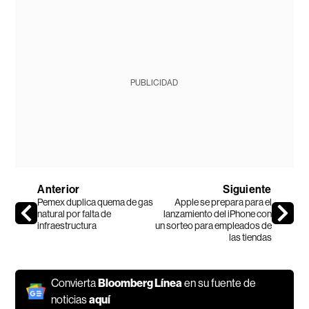
PUBLICIDAD
Anterior
Siguiente
Pemex duplica quema de gas
Apple se prepara para el
natural por falta de
lanzamiento del iPhone con
infraestructura
un sorteo para empleados de
las tiendas
Convierta
Bloomberg Línea
en su fuente de
noticias
aquí