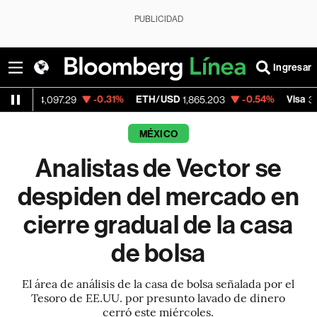
PUBLICIDAD
Ingresar
-0.31%
ETH/USD
-0.54%
Visa
+
,097.29
1,865.203
369.59
MÉXICO
Analistas de Vector se
despiden del mercado en
cierre gradual de la casa
de bolsa
El área de análisis de la casa de bolsa señalada por el
Tesoro de EE.UU. por presunto lavado de dinero
cerró este miércoles.