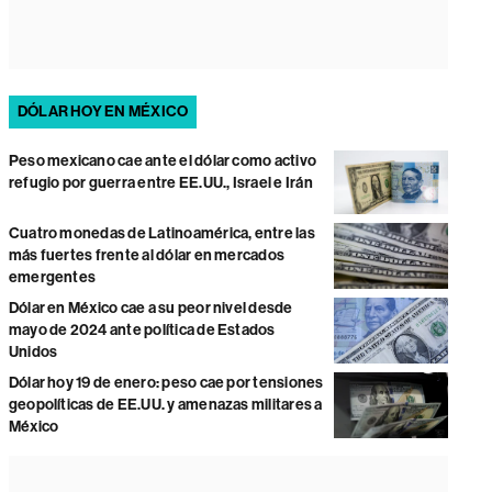
DÓLAR HOY EN MÉXICO
Peso mexicano cae ante el dólar como activo
refugio por guerra entre EE.UU., Israel e Irán
Cuatro monedas de Latinoamérica, entre las
más fuertes frente al dólar en mercados
emergentes
Dólar en México cae a su peor nivel desde
mayo de 2024 ante política de Estados
Unidos
Dólar hoy 19 de enero: peso cae por tensiones
geopolíticas de EE.UU. y amenazas militares a
México