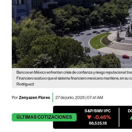
Bancos en México enfrentan crisis de confianza y riesgo reputacional tr
Financiero sostuvo que el sistema financiero mexicano mantiene, en su conj
Rodriguez)
Por
Zenyazen Flores
27 de junio, 2025 | 07:41 AM
S&P/BMV IPC
D
-0.46%
ÚLTIMAS
COTIZACIONES
66,525.18