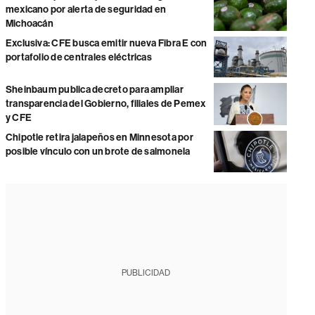
mexicano por alerta de seguridad en
Michoacán
Exclusiva: CFE busca emitir nueva Fibra E con
portafolio de centrales eléctricas
Sheinbaum publica decreto para ampliar
transparencia del Gobierno, filiales de Pemex
y CFE
Chipotle retira jalapeños en Minnesota por
posible vínculo con un brote de salmonela
PUBLICIDAD