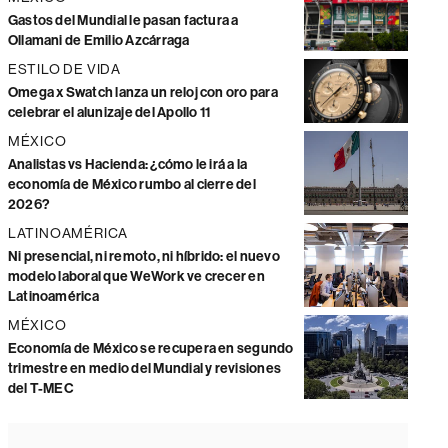
Gastos del Mundial le pasan factura a
Ollamani de Emilio Azcárraga
ESTILO DE VIDA
Omega x Swatch lanza un reloj con oro para
celebrar el alunizaje del Apollo 11
MÉXICO
Analistas vs Hacienda: ¿cómo le irá a la
economía de México rumbo al cierre del
2026?
LATINOAMÉRICA
Ni presencial, ni remoto, ni híbrido: el nuevo
modelo laboral que WeWork ve crecer en
Latinoamérica
MÉXICO
Economía de México se recupera en segundo
trimestre en medio del Mundial y revisiones
del T-MEC