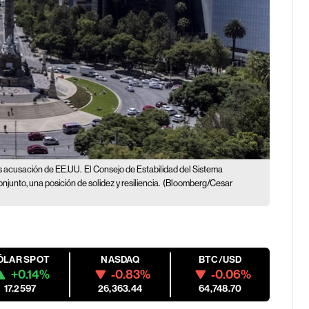
as acusación de EE.UU.
El Consejo de Estabilidad del Sistema
unto, una posición de solidez y resiliencia.
(Bloomberg/Cesar
ÓLAR SPOT
NASDAQ
BTC/USD
+0.14%
-0.83%
-0.06%
17.2597
26,363.44
64,748.70