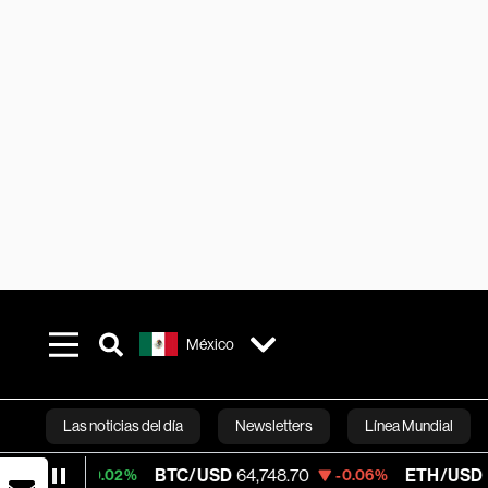
México
Las noticias del día
Newsletters
Línea Mundial
BTC/USD
64,748.70
ETH/USD
1,906.563
0.02%
-0.06%
Bloomberg 