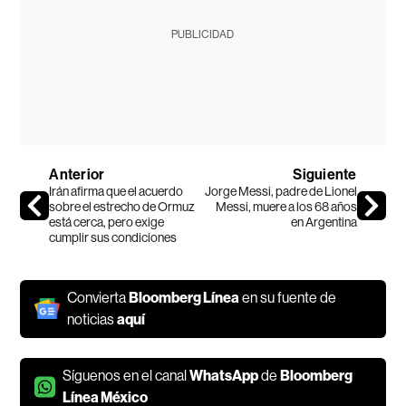
PUBLICIDAD
Anterior
Siguiente
Irán afirma que el acuerdo
Jorge Messi, padre de Lionel
sobre el estrecho de Ormuz
Messi, muere a los 68 años
está cerca, pero exige
en Argentina
cumplir sus condiciones
Convierta
Bloomberg Línea
en su fuente de
noticias
aquí
Síguenos en el canal
WhatsApp
de
Bloomberg
Línea México