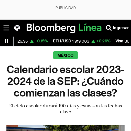
PUBLICIDAD
Ingresar
+0.15%
ETH/USD
+0.26%
Visa
-2.
9.95
1,919.003
362.50
MÉXICO
Calendario escolar 2023-
2024 de la SEP: ¿Cuándo
comienzan las clases?
El ciclo escolar durará 190 días y estas son las fechas
clave