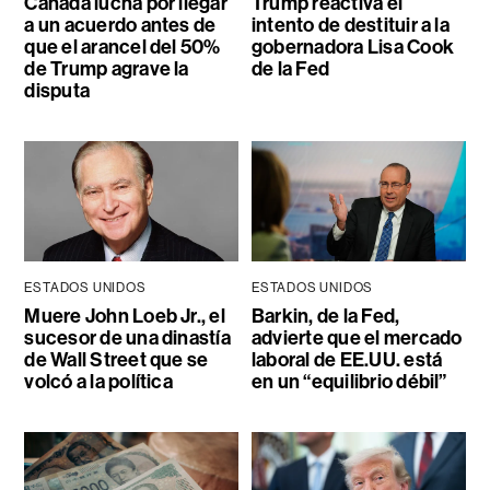
Canadá lucha por llegar
Trump reactiva el
a un acuerdo antes de
intento de destituir a la
que el arancel del 50%
gobernadora Lisa Cook
de Trump agrave la
de la Fed
disputa
ESTADOS UNIDOS
ESTADOS UNIDOS
Muere John Loeb Jr., el
Barkin, de la Fed,
sucesor de una dinastía
advierte que el mercado
de Wall Street que se
laboral de EE.UU. está
volcó a la política
en un “equilibrio débil”