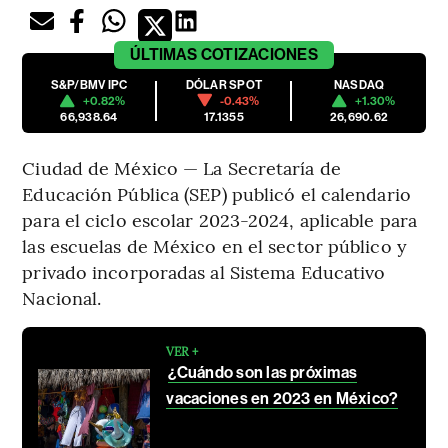
ÚLTIMAS
COTIZACIONES
S&P/BMV IPC
DÓLAR SPOT
NASDAQ
+0.82%
-0.43%
+1.30%
66,938.64
17.1355
26,690.62
Ciudad de México — La Secretaría de
Educación Pública (SEP) publicó el calendario
para el ciclo escolar 2023-2024, aplicable para
las escuelas de México en el sector público y
privado incorporadas al Sistema Educativo
Nacional.
VER +
¿Cuándo son las próximas
vacaciones en 2023 en México?