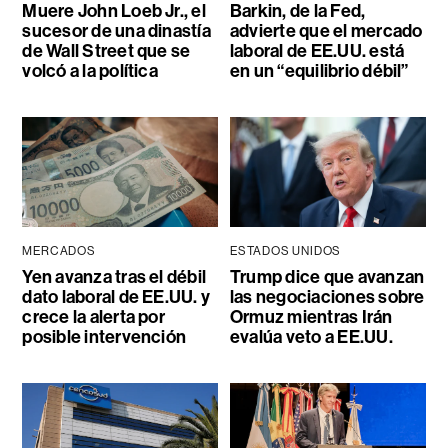
Muere John Loeb Jr., el
Barkin, de la Fed,
sucesor de una dinastía
advierte que el mercado
de Wall Street que se
laboral de EE.UU. está
volcó a la política
en un “equilibrio débil”
MERCADOS
ESTADOS UNIDOS
Yen avanza tras el débil
Trump dice que avanzan
dato laboral de EE.UU. y
las negociaciones sobre
crece la alerta por
Ormuz mientras Irán
posible intervención
evalúa veto a EE.UU.