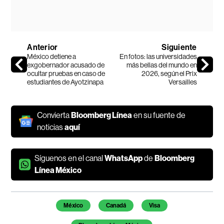
Anterior
Siguiente
México detiene a
En fotos: las universidades
exgobernador acusado de
más bellas del mundo en
ocultar pruebas en caso de
2026, según el Prix
estudiantes de Ayotzinapa
Versailles
Convierta
Bloomberg Línea
en su fuente de
noticias
aquí
Síguenos en el canal
WhatsApp
de
Bloomberg
Línea México
Temas de este artículo
México
Canadá
Visa