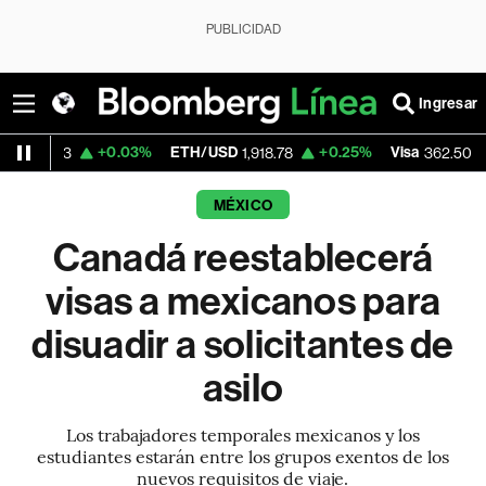
PUBLICIDAD
Ingresar
+0.03%
ETH/USD
+0.25%
Visa
-2.15%
3
1,918.78
362.50
MÉXICO
Canadá reestablecerá
visas a mexicanos para
disuadir a solicitantes de
asilo
Los trabajadores temporales mexicanos y los
estudiantes estarán entre los grupos exentos de los
nuevos requisitos de viaje.