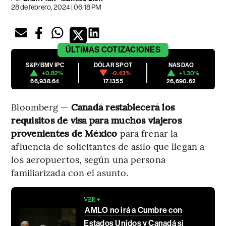
28 de febrero, 2024 | 06:18 PM
ÚLTIMAS
COTIZACIONES
S&P/BMV IPC
DÓLAR SPOT
NASDAQ
+0.82%
-0.43%
+1.30%
66,938.64
17.1355
26,690.62
Bloomberg —
Canadá restablecerá los
requisitos de visa para muchos viajeros
provenientes de México
para frenar la
afluencia de solicitantes de asilo que llegan a
los aeropuertos, según una persona
familiarizada con el asunto.
VER +
AMLO no irá a Cumbre con
Estados Unidos y Canadá si