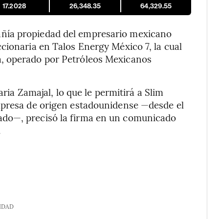
17.2028
26,348.35
64,329.55
ñía propiedad del empresario mexicano
cionaria en Talos Energy México 7, la cual
, operado por Petróleos Mexicanos
aria Zamajal, lo que le permitirá a Slim
mpresa de origen estadounidense —desde el
ado—, precisó la firma en un comunicado
.
IDAD