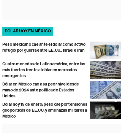
DÓLAR HOY EN MÉXICO
Peso mexicano cae ante el dólar como activo
refugio por guerra entre EE.UU., Israel e Irán
Cuatro monedas de Latinoamérica, entre las
más fuertes frente al dólar en mercados
emergentes
Dólar en México cae a su peor nivel desde
mayo de 2024 ante política de Estados
Unidos
Dólar hoy 19 de enero: peso cae por tensiones
geopolíticas de EE.UU. y amenazas militares a
México