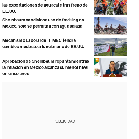
las exportaciones de aguacate tras freno de
EE.UU.
Sheinbaum condiciona uso de fracking en
México: solo se permitirá con agua salada
Mecanismo Laboral del T-MEC tendrá
cambios modestos: funcionario de EE.UU.
Aprobación de Sheinbaum repunta mientras
la inflación en México alcanza su menor nivel
en cinco años
PUBLICIDAD