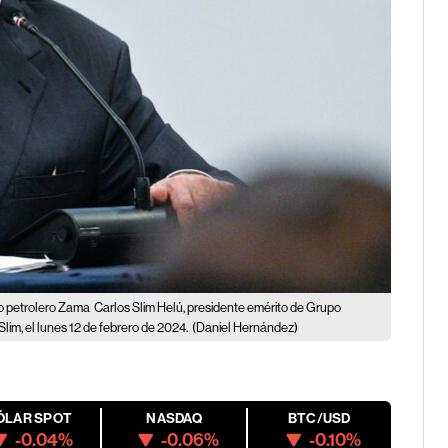
o petrolero Zama
Carlos Slim Helú, presidente emérito de Grupo
lim, el lunes 12 de febrero de 2024.
(Daniel Hernández)
ÓLAR SPOT
NASDAQ
BTC/USD
-0.04%
-0.06%
-0.10%