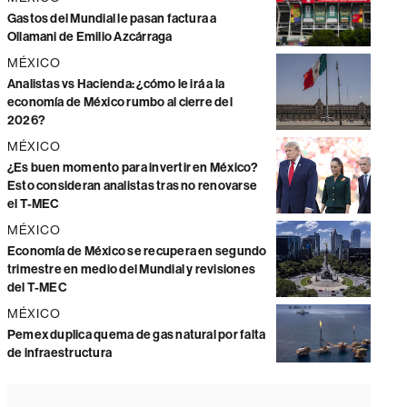
Gastos del Mundial le pasan factura a
Ollamani de Emilio Azcárraga
MÉXICO
Analistas vs Hacienda: ¿cómo le irá a la
economía de México rumbo al cierre del
2026?
MÉXICO
¿Es buen momento para invertir en México?
Esto consideran analistas tras no renovarse
el T-MEC
MÉXICO
Economía de México se recupera en segundo
trimestre en medio del Mundial y revisiones
del T-MEC
MÉXICO
Pemex duplica quema de gas natural por falta
de infraestructura