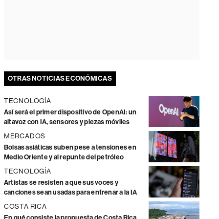
OTRAS NOTICIAS ECONÓMICAS
TECNOLOGÍA
Así será el primer dispositivo de OpenAI: un
altavoz con IA, sensores y piezas móviles
MERCADOS
Bolsas asiáticas suben pese a tensiones en
Medio Oriente y al repunte del petróleo
TECNOLOGÍA
Artistas se resisten a que sus voces y
canciones sean usadas para entrenar a la IA
COSTA RICA
En qué consiste la propuesta de Costa Rica