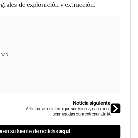
grales de exploración y extracción.
IDAD
Noticia siguiente
Artistas se resisten a que sus voces y canciones
sean usadas para entrenar a la IA
a
aquí
en su fuente de noticias