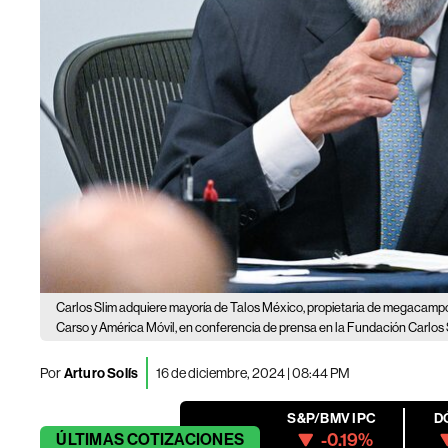
Carlos Slim adquiere mayoría de Talos México, propietaria de megacamp
Carso y América Móvil, en conferencia de prensa en la Fundación Carlos S
Por
Arturo Solís
16 de diciembre, 2024 | 08:44 PM
S&P/BMV IPC
D
-0.19%
ÚLTIMAS
COTIZACIONES