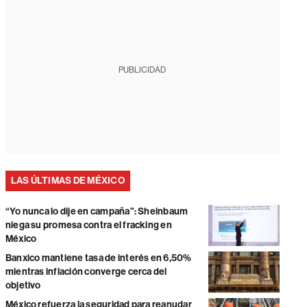
PUBLICIDAD
LAS ÚLTIMAS DE MÉXICO
“Yo nunca lo dije en campaña”: Sheinbaum
niega su promesa contra el fracking en
México
Banxico mantiene tasa de interés en 6,50%
mientras inflación converge cerca del
objetivo
México refuerza la seguridad para reanudar