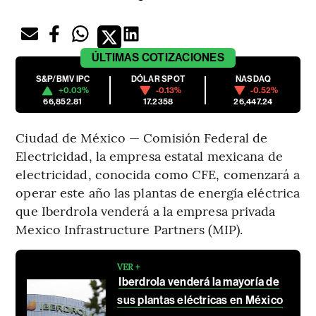
ÚLTIMAS
COTIZACIONES
S&P/BMV IPC
DÓLAR SPOT
NASDAQ
+0.03%
-0.13%
-0.52%
66,852.81
17.2358
26,447.24
Ciudad de México — Comisión Federal de
Electricidad, la empresa estatal mexicana de
electricidad, conocida como CFE, comenzará a
operar este año las plantas de energía eléctrica
que Iberdrola venderá a la empresa privada
Mexico Infrastructure Partners (MIP).
VER +
Iberdrola venderá la mayoría de
sus plantas eléctricas en México