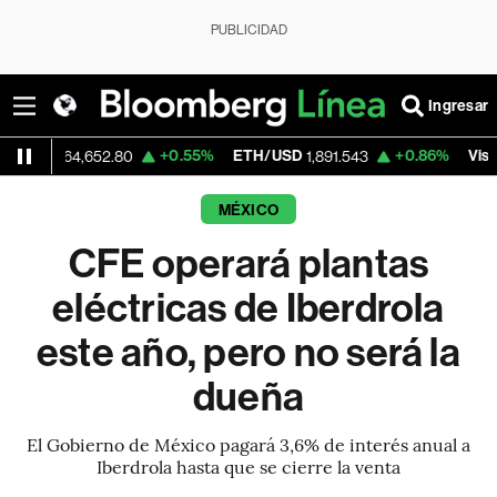
PUBLICIDAD
Ingresar
+0.55%
ETH/USD
+0.86%
Visa
4,652.80
1,891.543
367.89
MÉXICO
CFE operará plantas
eléctricas de Iberdrola
este año, pero no será la
dueña
El Gobierno de México pagará 3,6% de interés anual a
Iberdrola hasta que se cierre la venta