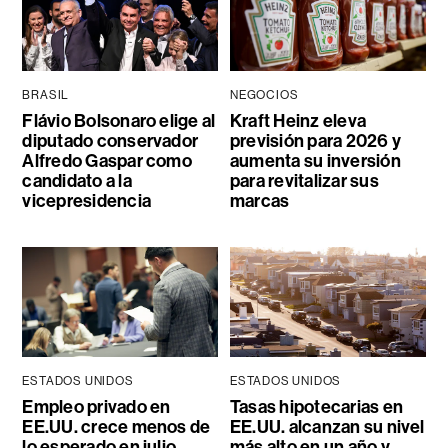
BRASIL
NEGOCIOS
Flávio Bolsonaro elige al
Kraft Heinz eleva
diputado conservador
previsión para 2026 y
Alfredo Gaspar como
aumenta su inversión
candidato a la
para revitalizar sus
vicepresidencia
marcas
ESTADOS UNIDOS
ESTADOS UNIDOS
Empleo privado en
Tasas hipotecarias en
EE.UU. crece menos de
EE.UU. alcanzan su nivel
lo esperado en julio,
más alto en un año y