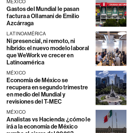
MÉXICO
Gastos del Mundial le pasan
factura a Ollamani de Emilio
Azcárraga
LATINOAMÉRICA
Ni presencial, ni remoto, ni
híbrido: el nuevo modelo laboral
que WeWork ve crecer en
Latinoamérica
MÉXICO
Economía de México se
recupera en segundo trimestre
en medio del Mundial y
revisiones del T-MEC
MÉXICO
Analistas vs Hacienda: ¿cómo le
irá a la economía de México