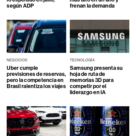
según ADP
frenan la demanda
NEGOCIOS
TECNOLOGÍA
Uber cumple
Samsung presenta su
previsiones de reservas,
hoja de ruta de
pero la competencia en
memorias 3D para
Brasil ralentiza los viajes
competir por el
liderazgo en IA