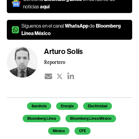
noticias
aquí
Síguenos en el canal
WhatsApp
de
Bloomberg
Línea México
Arturo Solís
Reportero
Temas de este artículo
Iberdrola
Energía
Electricidad
Bloomberg Línea
Bloomberg Línea México
México
CFE