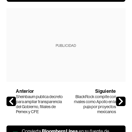
PUBLICIDAD
Anterior
Siguiente
Sheinbaum publica decreto
BlackRock compite con
para ampliar transparencia
rivales como Apollo en la
del Gobierno, filiales de
puja por proyectos
Pemex y CFE
mexicanos
Convierta
Bloomberg Línea
en su fuente de