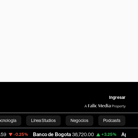
Ingresar
ecnología
Línea Studios
Negocios
Podcasts
Banco de Bogota
38,720.00
Apple
308.63
-0.25%
+3.25%
English