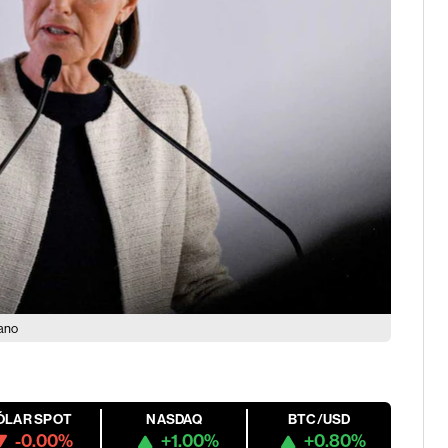
cano
ÓLAR SPOT
NASDAQ
BTC/USD
-0.00%
+1.00%
+0.80%