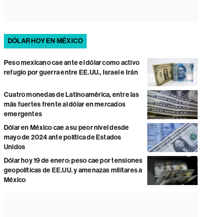
DÓLAR HOY EN MÉXICO
Peso mexicano cae ante el dólar como activo
refugio por guerra entre EE.UU., Israel e Irán
Cuatro monedas de Latinoamérica, entre las
más fuertes frente al dólar en mercados
emergentes
Dólar en México cae a su peor nivel desde
mayo de 2024 ante política de Estados
Unidos
Dólar hoy 19 de enero: peso cae por tensiones
geopolíticas de EE.UU. y amenazas militares a
México