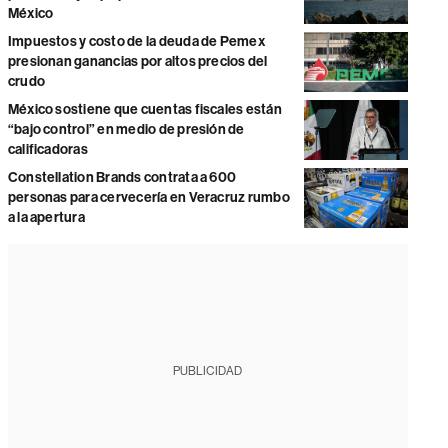
México
Impuestos y costo de la deuda de Pemex
presionan ganancias por altos precios del
crudo
México sostiene que cuentas fiscales están
“bajo control” en medio de presión de
calificadoras
Constellation Brands contrata a 600
personas para cervecería en Veracruz rumbo
a la apertura
PUBLICIDAD