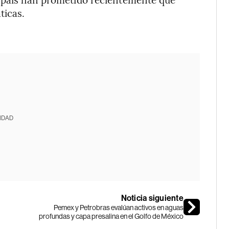
ticas.
IDAD
Noticia siguiente
Pemex y Petrobras evalúan activos en aguas
profundas y capa presalina en el Golfo de México