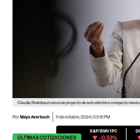
Claudia Sheinbaum anuncia proyecto de auto eléctrico compacto mexi
Por
Maya Averbuch
11 de octubre, 2024 | 03:16 PM
S&P/BMV IPC
D
-0.53%
ÚLTIMAS
COTIZACIONES