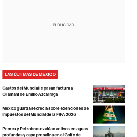
PUBLICIDAD
LAS ÚLTIMAS DE MÉXICO
Gastos del Mundial le pasan factura a
Ollamani de Emilio Azcárraga
México guarda secrecía sobre exenciones de
impuestos del Mundial de la FIFA 2026
Pemex y Petrobras evalúan activos en aguas
profundas y capa presalina en el Golfo de