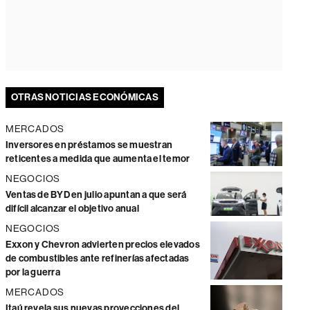
OTRAS NOTICIAS ECONÓMICAS
MERCADOS
Inversores en préstamos se muestran
reticentes a medida que aumenta el temor
NEGOCIOS
Ventas de BYD en julio apuntan a que será
difícil alcanzar el objetivo anual
NEGOCIOS
Exxon y Chevron advierten precios elevados
de combustibles ante refinerías afectadas
por la guerra
MERCADOS
Itaú revela sus nuevas proyecciones del