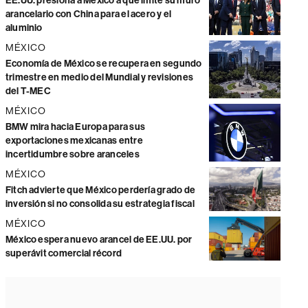
EE.UU. presiona a México a que imite su muro
arancelario con China para el acero y el
aluminio
MÉXICO
Economía de México se recupera en segundo
trimestre en medio del Mundial y revisiones
del T-MEC
MÉXICO
BMW mira hacia Europa para sus
exportaciones mexicanas entre
incertidumbre sobre aranceles
MÉXICO
Fitch advierte que México perdería grado de
inversión si no consolida su estrategia fiscal
MÉXICO
México espera nuevo arancel de EE.UU. por
superávit comercial récord