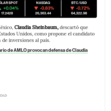
ÓLAR SPOT
NASDAQ
BTC/USD
+0.04%
-0.83%
-0.72%
17.2428
26,363.44
64,322.98
México,
Claudia Sheinbaum,
descartó que
Estados Unidos, como propone el candidato
a de inversiones al país.
ario de AMLO provocan defensa de Claudia
IDAD