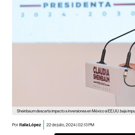
Sheinbaum descarta impacto a inversiones en México si EE.UU. baja impu
Por
Italia López
22 de julio, 2024 | 02:13 PM