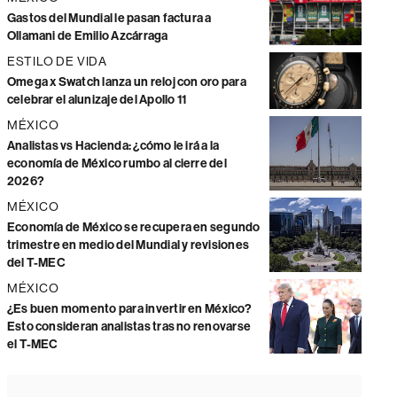
Gastos del Mundial le pasan factura a
Ollamani de Emilio Azcárraga
ESTILO DE VIDA
Omega x Swatch lanza un reloj con oro para
celebrar el alunizaje del Apollo 11
MÉXICO
Analistas vs Hacienda: ¿cómo le irá a la
economía de México rumbo al cierre del
2026?
MÉXICO
Economía de México se recupera en segundo
trimestre en medio del Mundial y revisiones
del T-MEC
MÉXICO
¿Es buen momento para invertir en México?
Esto consideran analistas tras no renovarse
el T-MEC