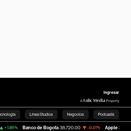
Ingresar
ecnología
Línea Studios
Negocios
Podcasts
Banco de Bogota
38,720.00
Apple
310.94
-0.21%
+0.55
English