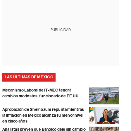
PUBLICIDAD
LAS ÚLTIMAS DE MÉXICO
Mecanismo Laboral del T-MEC tendrá
cambios modestos: funcionario de EE.UU.
Aprobación de Sheinbaum repunta mientras
la inflación en México alcanza su menor nivel
en cinco años
Analistas prevén que Banxico deje sin cambio