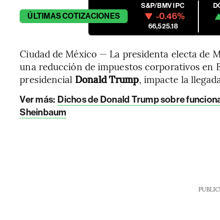
S&P/BMV IPC
D
-0.46%
ÚLTIMAS
COTIZACIONES
66,525.18
Ciudad de México — La presidenta electa de 
una reducción de impuestos corporativos en 
presidencial
Donald Trump
, impacte la llegad
Ver más:
Dichos de Donald Trump sobre funcion
Sheinbaum
PUBLIC