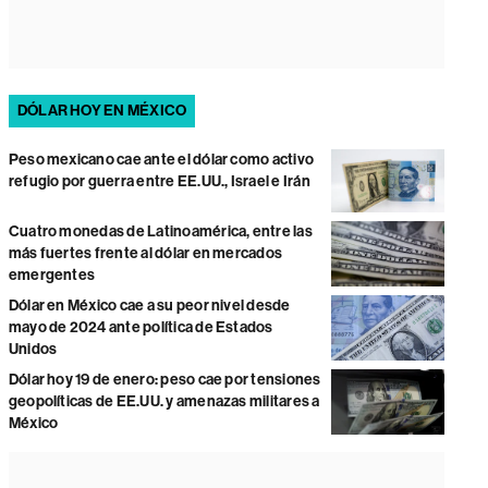
DÓLAR HOY EN MÉXICO
Peso mexicano cae ante el dólar como activo
refugio por guerra entre EE.UU., Israel e Irán
Cuatro monedas de Latinoamérica, entre las
más fuertes frente al dólar en mercados
emergentes
Dólar en México cae a su peor nivel desde
mayo de 2024 ante política de Estados
Unidos
Dólar hoy 19 de enero: peso cae por tensiones
geopolíticas de EE.UU. y amenazas militares a
México