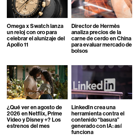
Omega x Swatch lanza
Director de Hermès
un reloj con oro para
analiza precios de la
celebrar el alunizaje del
carne de cerdo en China
Apollo 11
para evaluar mercado de
bolsos
¿Qué ver en agosto de
LinkedIn crea una
2026 en Netflix, Prime
herramienta contra el
Video y Disney +? Los
contenido “basura”
estrenos del mes
generado con IA: así
funciona