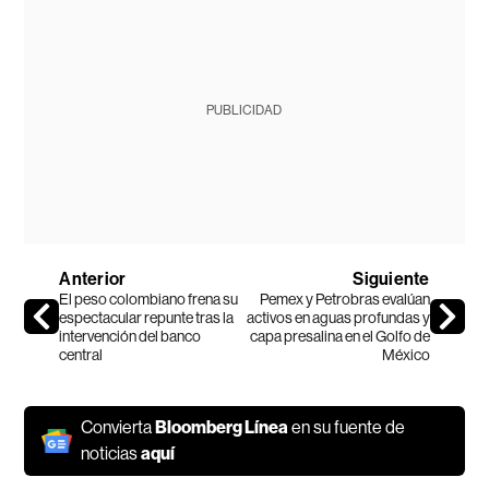
PUBLICIDAD
Anterior
Siguiente
El peso colombiano frena su
Pemex y Petrobras evalúan
espectacular repunte tras la
activos en aguas profundas y
intervención del banco
capa presalina en el Golfo de
central
México
Convierta
Bloomberg Línea
en su fuente de
noticias
aquí