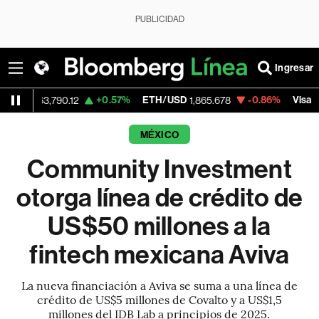
PUBLICIDAD
Ingresar
+0.57%
ETH/USD
-0.86%
Visa
-
3,790.12
1,865.678
365.71
MÉXICO
Community Investment
otorga línea de crédito de
US$50 millones a la
fintech mexicana Aviva
La nueva financiación a Aviva se suma a una línea de
crédito de US$5 millones de Covalto y a US$1,5
millones del IDB Lab a principios de 2025.