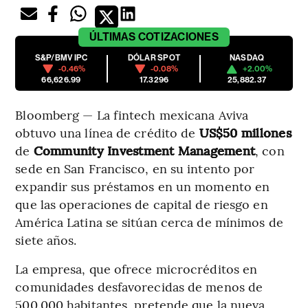
ÚLTIMAS
COTIZACIONES
S&P/BMV IPC
DÓLAR SPOT
NASDAQ
-0.46%
-0.08%
+2.00%
66,626.99
17.3296
25,882.37
Bloomberg — La fintech mexicana Aviva
obtuvo una línea de crédito de
US$50 millones
de
Community Investment Management
, con
sede en San Francisco, en su intento por
expandir sus préstamos en un momento en
que las operaciones de capital de riesgo en
América Latina se sitúan cerca de mínimos de
siete años.
La empresa, que ofrece microcréditos en
comunidades desfavorecidas de menos de
500.000 habitantes, pretende que la nueva