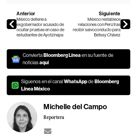
Anterior
Siguiente
México detiene a
México restablece
exgobernador acusado de
relaciones con Perú tras
ocultar pruebas en caso de
recibir salvoconducto para
estudiantes de Ayotzinapa
Betssy Chávez
Convierta
Bloomberg Línea
en su fuente de
noticias
aquí
Síguenos en el canal
WhatsApp
de
Bloomberg
Línea México
Michelle del Campo
Reportera