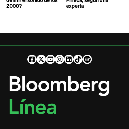
definir el sonido de los
Pineda, según una
2000?
experta