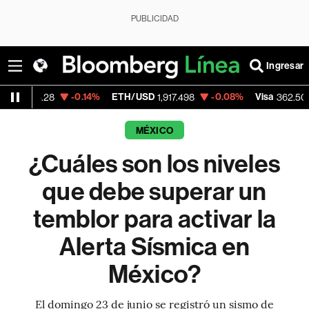
PUBLICIDAD
Ingresar
-0.14%
ETH/USD
-0.08%
Visa
-2.15%
28
1,917.498
362.50
MÉXICO
¿Cuáles son los niveles
que debe superar un
temblor para activar la
Alerta Sísmica en
México?
El domingo 23 de junio se registró un sismo de