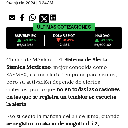
24 de junio, 2024 | 10:34 AM
ÚLTIMAS
COTIZACIONES
S&P/BMV IPC
DÓLAR SPOT
NASDAQ
+0.82%
-0.43%
+1.30%
66,938.64
17.1355
26,690.62
Ciudad de México — El
Sistema de Alerta
Sísmica Mexicano
, mejor conocida como
SASMEX, es una alerta temprana para sismos,
pero su activación depende de ciertos
criterios, por lo que
no en todas las ocasiones
en las que se registra un temblor se escucha
la alerta.
Eso sucedió la mañana del 23 de junio, cuando
se registró un sismo de magnitud 5.2,