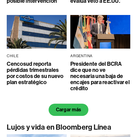
posible intervención
evalúa veto a EE.UU.
CHILE
ARGENTINA
Cencosud reporta
Presidente del BCRA
pérdidas trimestrales
dice que no ve
por costos de su nuevo
necesaria una baja de
plan estratégico
encajes para reactivar el
crédito
Cargar más
Lujos y vida en Bloomberg Línea