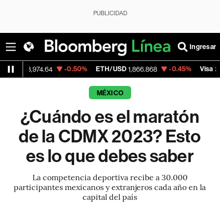
PUBLICIDAD
Ingresar
-0.50%
ETH/USD
-0.45%
Visa
,974.64
1,866.868
369.59
MÉXICO
¿Cuándo es el maratón
de la CDMX 2023? Esto
es lo que debes saber
La competencia deportiva recibe a 30.000
participantes mexicanos y extranjeros cada año en la
capital del país