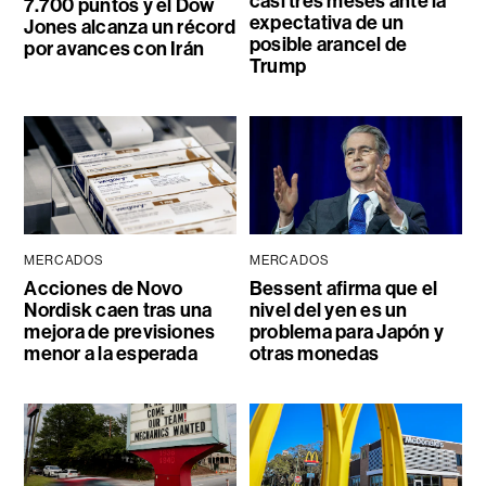
casi tres meses ante la
7.700 puntos y el Dow
expectativa de un
Jones alcanza un récord
posible arancel de
por avances con Irán
Trump
MERCADOS
MERCADOS
Acciones de Novo
Bessent afirma que el
Nordisk caen tras una
nivel del yen es un
mejora de previsiones
problema para Japón y
menor a la esperada
otras monedas