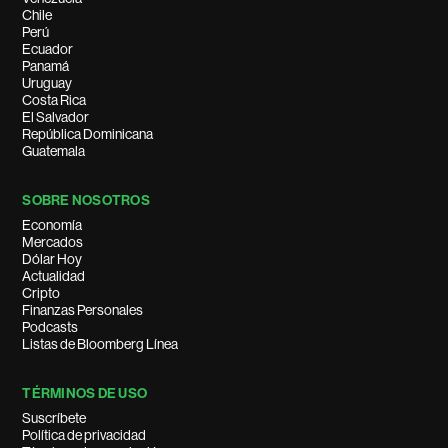
Chile
Perú
Ecuador
Panamá
Uruguay
Costa Rica
El Salvador
República Dominicana
Guatemala
SOBRE NOSOTROS
Economía
Mercados
Dólar Hoy
Actualidad
Cripto
Finanzas Personales
Podcasts
Listas de Bloomberg Línea
TÉRMINOS DE USO
Suscríbete
Política de privacidad