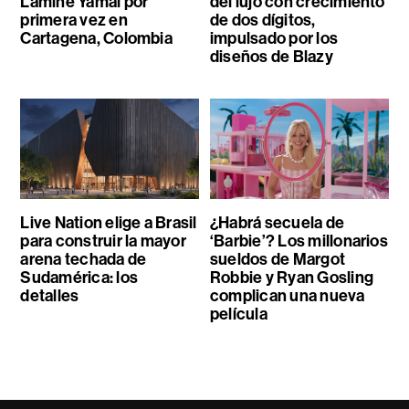
Lamine Yamal por
del lujo con crecimiento
primera vez en
de dos dígitos,
Cartagena, Colombia
impulsado por los
diseños de Blazy
Live Nation elige a Brasil
¿Habrá secuela de
para construir la mayor
‘Barbie’? Los millonarios
arena techada de
sueldos de Margot
Sudamérica: los
Robbie y Ryan Gosling
detalles
complican una nueva
película