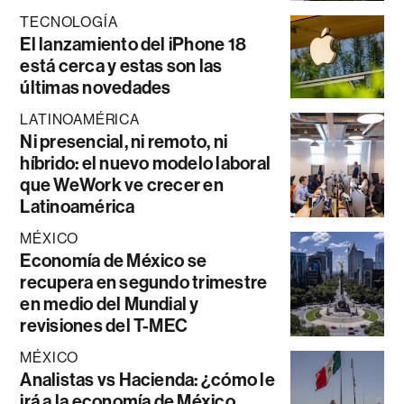
TECNOLOGÍA
El lanzamiento del iPhone 18
está cerca y estas son las
últimas novedades
LATINOAMÉRICA
Ni presencial, ni remoto, ni
híbrido: el nuevo modelo laboral
que WeWork ve crecer en
Latinoamérica
MÉXICO
Economía de México se
recupera en segundo trimestre
en medio del Mundial y
revisiones del T-MEC
MÉXICO
Analistas vs Hacienda: ¿cómo le
irá a la economía de México