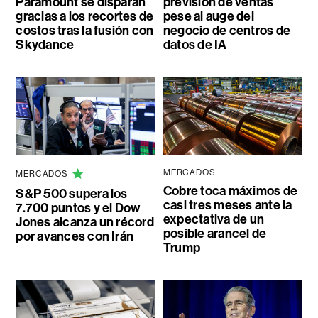
Paramount se disparan
previsión de ventas
gracias a los recortes de
pese al auge del
costos tras la fusión con
negocio de centros de
Skydance
datos de IA
MERCADOS
MERCADOS
Cobre toca máximos de
S&P 500 supera los
casi tres meses ante la
7.700 puntos y el Dow
expectativa de un
Jones alcanza un récord
posible arancel de
por avances con Irán
Trump