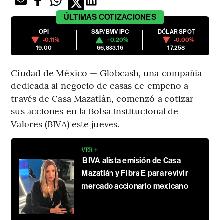
ÚLTIMAS
COTIZACIONES
OPI
S&P/BMV IPC
DÓLAR SPOT
-0.11%
+0.20%
-0.00%
19.00
66,833.16
17.258
Ciudad de México — Globcash, una compañía
dedicada al negocio de casas de empeño a
través de Casa Mazatlán, comenzó a cotizar
sus acciones en la Bolsa Institucional de
Valores (BIVA) este jueves.
VER +
BIVA alista emisión de Casa
Mazatlán y Fibra E para revivir
mercado accionario mexicano