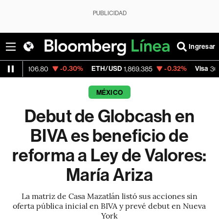
PUBLICIDAD
Ingresar
-0.30%
ETH/USD
-0.32%
Visa
+1
06.80
1,869.385
369.59
MÉXICO
Debut de Globcash en
BIVA es beneficio de
reforma a Ley de Valores:
María Ariza
La matriz de Casa Mazatlán listó sus acciones sin
oferta pública inicial en BIVA y prevé debut en Nueva
York