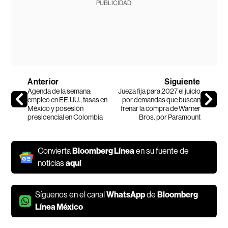
PUBLICIDAD
Anterior
Siguiente
Agenda de la semana:
Jueza fija para 2027 el juicio
empleo en EE.UU., tasas en
por demandas que buscan
México y posesión
frenar la compra de Warner
presidencial en Colombia
Bros. por Paramount
Convierta
Bloomberg Línea
en su fuente de
noticias
aquí
Síguenos en el canal
WhatsApp
de
Bloomberg
Línea México