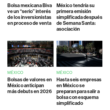
Bolsa mexicana Biva
México tendría su
ve un “serio” interés
primera emisión
de los inversionistas
simplificada después
en proceso de venta
de Semana Santa:
asociación
MÉXICO
MÉXICO
Bolsas de valores en
Hasta seis empresas
México anticipan
en México se
más debuts en 2026
preparan para salir a
bolsa con esquema
simplificado