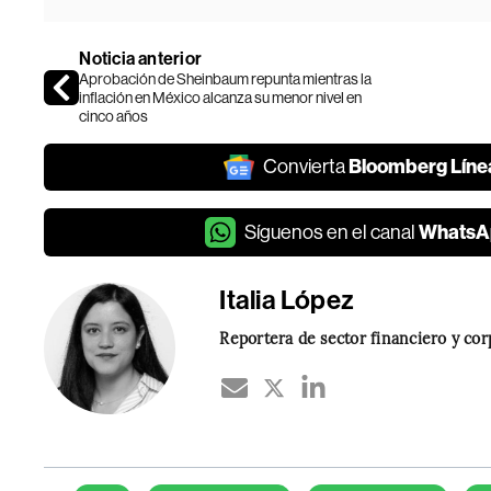
Noticia anterior
Aprobación de Sheinbaum repunta mientras la
inflación en México alcanza su menor nivel en
cinco años
Bloomberg Líne
Convierta
WhatsA
Síguenos en el canal
Italia López
Reportera de sector financiero y co