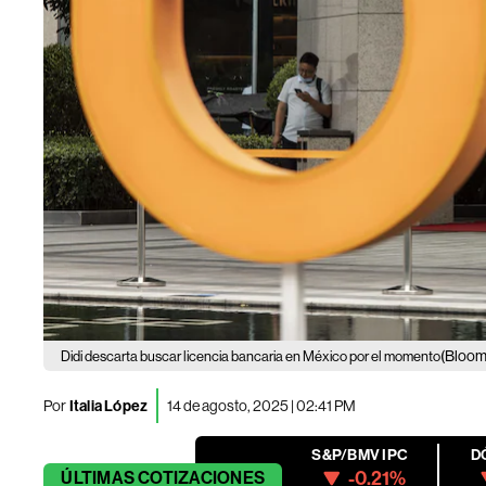
(Bloom
Didi descarta buscar licencia bancaria en México por el momento
Por
Italia López
14 de agosto, 2025 | 02:41 PM
S&P/BMV IPC
D
-0.21%
ÚLTIMAS
COTIZACIONES