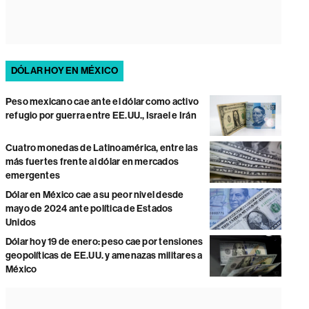
DÓLAR HOY EN MÉXICO
Peso mexicano cae ante el dólar como activo
refugio por guerra entre EE.UU., Israel e Irán
Cuatro monedas de Latinoamérica, entre las
más fuertes frente al dólar en mercados
emergentes
Dólar en México cae a su peor nivel desde
mayo de 2024 ante política de Estados
Unidos
Dólar hoy 19 de enero: peso cae por tensiones
geopolíticas de EE.UU. y amenazas militares a
México