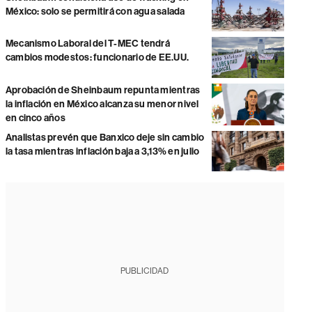
México: solo se permitirá con agua salada
Mecanismo Laboral del T-MEC tendrá
cambios modestos: funcionario de EE.UU.
Aprobación de Sheinbaum repunta mientras
la inflación en México alcanza su menor nivel
en cinco años
Analistas prevén que Banxico deje sin cambio
la tasa mientras inflación baja a 3,13% en julio
PUBLICIDAD