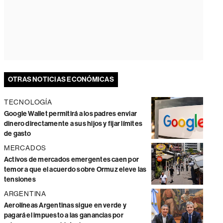
OTRAS NOTICIAS ECONÓMICAS
TECNOLOGÍA
Google Wallet permitirá a los padres enviar
dinero directamente a sus hijos y fijar límites
de gasto
MERCADOS
Activos de mercados emergentes caen por
temor a que el acuerdo sobre Ormuz eleve las
tensiones
ARGENTINA
Aerolíneas Argentinas sigue en verde y
pagará el impuesto a las ganancias por