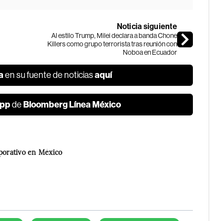
Noticia siguiente
Al estilo Trump, Milei declara a banda Chone
Killers como grupo terrorista tras reunión con
Noboa en Ecuador
a
aquí
en su fuente de noticias
pp
Bloomberg Línea México
de
rporativo en México