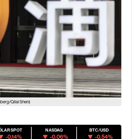
berg/Qilai Shen)
ÓLAR SPOT
NASDAQ
BTC/USD
-0.14%
-0.06%
-0.54%