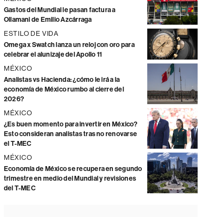
Gastos del Mundial le pasan factura a
Ollamani de Emilio Azcárraga
ESTILO DE VIDA
Omega x Swatch lanza un reloj con oro para
celebrar el alunizaje del Apollo 11
MÉXICO
Analistas vs Hacienda: ¿cómo le irá a la
economía de México rumbo al cierre del
2026?
MÉXICO
¿Es buen momento para invertir en México?
Esto consideran analistas tras no renovarse
el T-MEC
MÉXICO
Economía de México se recupera en segundo
trimestre en medio del Mundial y revisiones
del T-MEC