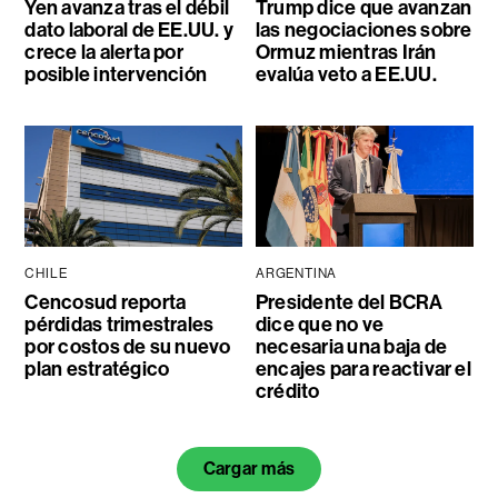
Yen avanza tras el débil
Trump dice que avanzan
dato laboral de EE.UU. y
las negociaciones sobre
crece la alerta por
Ormuz mientras Irán
posible intervención
evalúa veto a EE.UU.
CHILE
ARGENTINA
Cencosud reporta
Presidente del BCRA
pérdidas trimestrales
dice que no ve
por costos de su nuevo
necesaria una baja de
plan estratégico
encajes para reactivar el
crédito
Cargar más