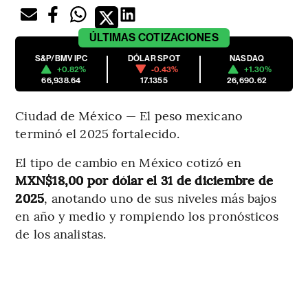
ÚLTIMAS
COTIZACIONES
S&P/BMV IPC
DÓLAR SPOT
NASDAQ
+0.82%
-0.43%
+1.30%
66,938.64
17.1355
26,690.62
Ciudad de México — El peso mexicano
terminó el 2025 fortalecido.
El tipo de cambio en México cotizó en
MXN$18,00 por dólar el 31 de diciembre de
2025
, anotando uno de sus niveles más bajos
en año y medio y rompiendo los pronósticos
de los analistas.