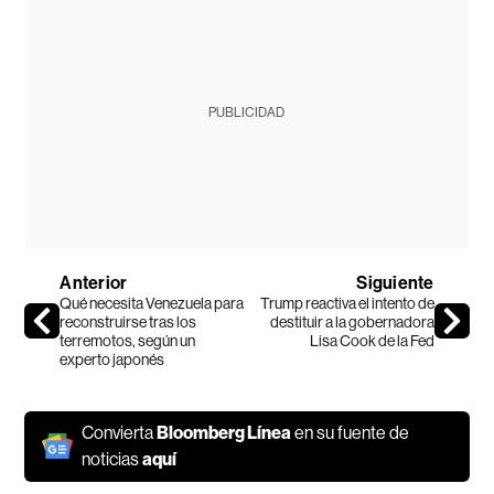
PUBLICIDAD
Anterior
Siguiente
Qué necesita Venezuela para
Trump reactiva el intento de
reconstruirse tras los
destituir a la gobernadora
terremotos, según un
Lisa Cook de la Fed
experto japonés
Convierta
Bloomberg Línea
en su fuente de
noticias
aquí