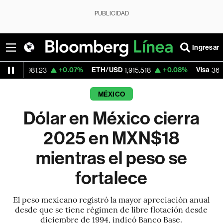
PUBLICIDAD
Ingresar
+0.07%
ETH/USD
+0.08%
Visa
-2.1
.23
1,915.518
362.50
MÉXICO
Dólar en México cierra
2025 en MXN$18
mientras el peso se
fortalece
El peso mexicano registró la mayor apreciación anual
desde que se tiene régimen de libre flotación desde
diciembre de 1994, indicó Banco Base.