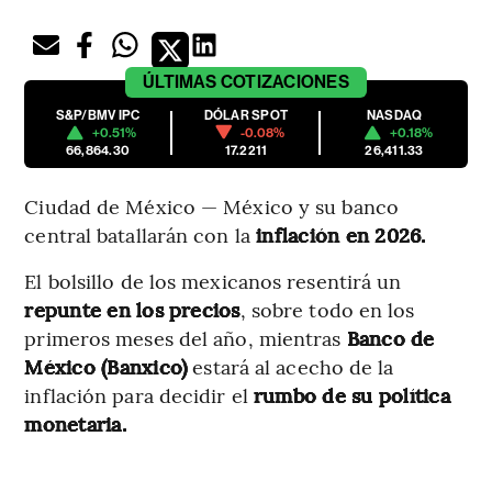
ÚLTIMAS
COTIZACIONES
S&P/BMV IPC
DÓLAR SPOT
NASDAQ
+0.51%
-0.08%
+0.18%
66,864.30
17.2211
26,411.33
Ciudad de México — México y su banco
central batallarán con la
inflación en 2026.
El bolsillo de los mexicanos resentirá un
repunte en los precios
, sobre todo en los
primeros meses del año, mientras
Banco de
México (Banxico)
estará al acecho de la
inflación para decidir el
rumbo de su política
monetaria.