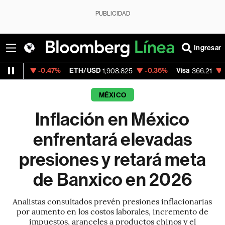
PUBLICIDAD
Ingresar
-0.47%
ETH/USD
-0.36%
Visa
-0.63%
Me
1,908.825
366.21
MÉXICO
Inflación en México
enfrentará elevadas
presiones y retará meta
de Banxico en 2026
Analistas consultados prevén presiones inflacionarias
por aumento en los costos laborales, incremento de
impuestos, aranceles a productos chinos y el