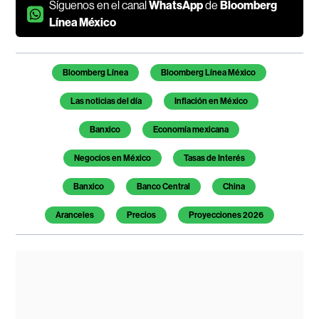
Síguenos en el canal
WhatsApp
de
Bloomberg
Línea México
Temas de este artículo
Bloomberg Línea
Bloomberg Línea México
Las noticias del día
Inflación en México
Banxico
Economía mexicana
Negocios en México
Tasas de Interés
Banxico
Banco Central
China
Aranceles
Precios
Proyecciones 2026