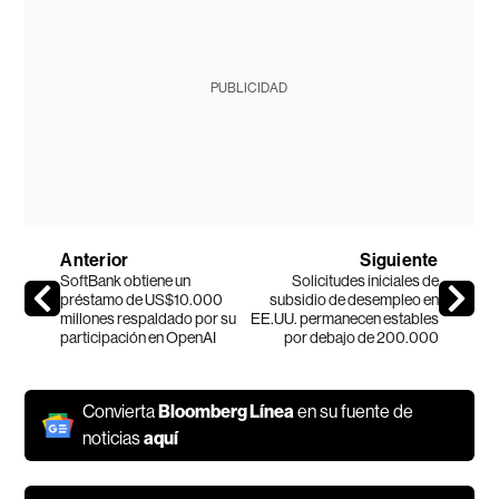
PUBLICIDAD
Anterior
Siguiente
SoftBank obtiene un
Solicitudes iniciales de
préstamo de US$10.000
subsidio de desempleo en
millones respaldado por su
EE.UU. permanecen estables
participación en OpenAI
por debajo de 200.000
Convierta
Bloomberg Línea
en su fuente de
noticias
aquí