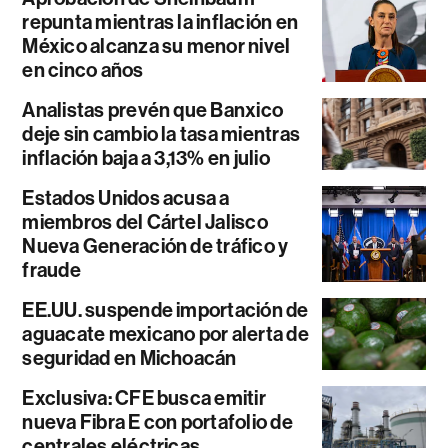
repunta mientras la inflación en
México alcanza su menor nivel
en cinco años
Analistas prevén que Banxico
deje sin cambio la tasa mientras
inflación baja a 3,13% en julio
Estados Unidos acusa a
miembros del Cártel Jalisco
Nueva Generación de tráfico y
fraude
EE.UU. suspende importación de
aguacate mexicano por alerta de
seguridad en Michoacán
Exclusiva: CFE busca emitir
nueva Fibra E con portafolio de
centrales eléctricas