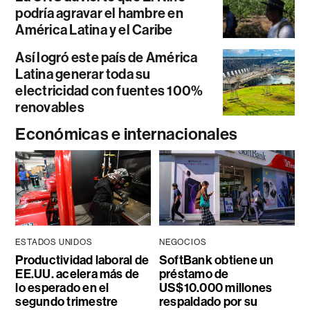
podría agravar el hambre en
América Latina y el Caribe
Así logró este país de América
Latina generar toda su
electricidad con fuentes 100%
renovables
Económicas e internacionales
ESTADOS UNIDOS
NEGOCIOS
Productividad laboral de
SoftBank obtiene un
EE.UU. acelera más de
préstamo de
lo esperado en el
US$10.000 millones
segundo trimestre
respaldado por su