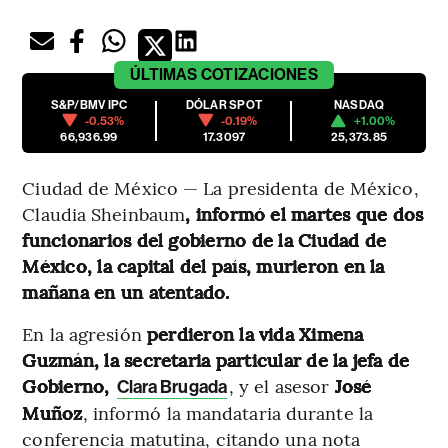
ÚLTIMAS
COTIZACIONES
S&P/BMV IPC
DÓLAR SPOT
NASDAQ
-0.53%
-0.19%
+1.00%
66,936.99
17.3097
25,373.85
Ciudad de México — La presidenta de México,
Claudia Sheinbaum
, informó el martes que dos
funcionarios del gobierno de la Ciudad de
México, la capital del país, murieron en la
mañana en un atentado.
En la agresión
perdieron la vida Ximena
Guzmán, la secretaria particular de la jefa de
Gobierno,
, y el asesor
José
Clara Brugada
Muñoz
, informó la mandataria durante la
conferencia matutina, citando una nota