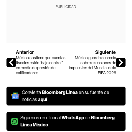
PUBLICIDAD
Anterior
Siguiente
México sostiene que cuentas
México guarda secrecía
fiscales están “bajo control”
sobre exenciones de
en medio de presión de
impuestos del Mundial de la
calificadoras
FIFA 2026
Convierta
Bloomberg Línea
en su fuente de
noticias
aquí
Síguenos en el canal
WhatsApp
de
Bloomberg
Línea México