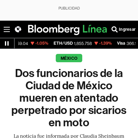
PUBLICIDAD
Ingresar
-1.05%
ETH/USD
-1.39%
Visa
-0.04
9.04
1,855.758
366.13
MÉXICO
Dos funcionarios de la
Ciudad de México
mueren en atentado
perpetrado por sicarios
en moto
La noticia fue informada por Claudia Sheinbaum