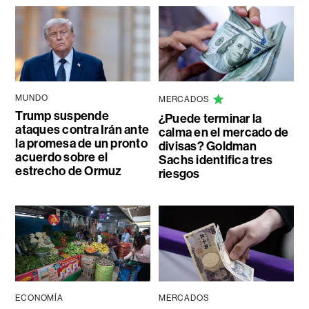
MUNDO
MERCADOS
Trump suspende
¿Puede terminar la
ataques contra Irán ante
calma en el mercado de
la promesa de un pronto
divisas? Goldman
acuerdo sobre el
Sachs identifica tres
estrecho de Ormuz
riesgos
ECONOMÍA
MERCADOS