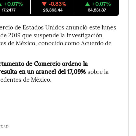
+0.07%
-0.83%
+0.07%
17.2477
26,363.44
64,831.87
rcio de Estados Unidos anunció este lunes
o de 2019 que suspende la investigación
tes de México, conocido como Acuerdo de
rtamento de Comercio ordenó la
esulta en un arancel del 17,09%
sobre la
cedentes de México.
IDAD