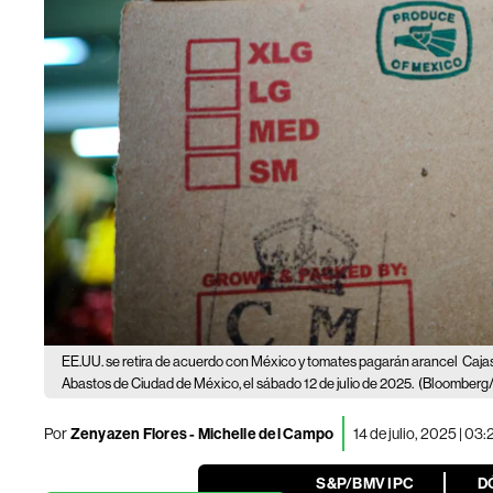
EE.UU. se retira de acuerdo con México y tomates pagarán arancel
Caja
Abastos de Ciudad de México, el sábado 12 de julio de 2025.
(Bloomberg/
Por
Zenyazen Flores
-
Michelle del Campo
14 de julio, 2025 | 03
S&P/BMV IPC
D