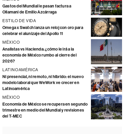
Gastos del Mundial le pasan factura a
Ollamani de Emilio Azcárraga
ESTILO DE VIDA
Omega x Swatch lanza un reloj con oro para
celebrar el alunizaje del Apollo 11
MÉXICO
Analistas vs Hacienda: ¿cómo le irá a la
economía de México rumbo al cierre del
2026?
LATINOAMÉRICA
Ni presencial, ni remoto, ni híbrido: el nuevo
modelo laboral que WeWork ve crecer en
Latinoamérica
MÉXICO
Economía de México se recupera en segundo
trimestre en medio del Mundial y revisiones
del T-MEC