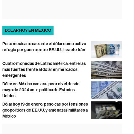
DÓLAR HOY EN MÉXICO
Peso mexicano cae ante el dólar como activo
refugio por guerra entre EE.UU., Israel e Irán
Cuatro monedas de Latinoamérica, entre las
más fuertes frente al dólar en mercados
emergentes
Dólar en México cae a su peor nivel desde
mayo de 2024 ante política de Estados
Unidos
Dólar hoy 19 de enero: peso cae por tensiones
geopolíticas de EE.UU. y amenazas militares a
México