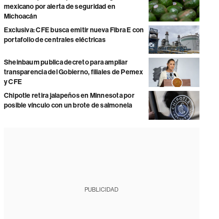
mexicano por alerta de seguridad en
Michoacán
Exclusiva: CFE busca emitir nueva Fibra E con
portafolio de centrales eléctricas
Sheinbaum publica decreto para ampliar
transparencia del Gobierno, filiales de Pemex
y CFE
Chipotle retira jalapeños en Minnesota por
posible vínculo con un brote de salmonela
PUBLICIDAD