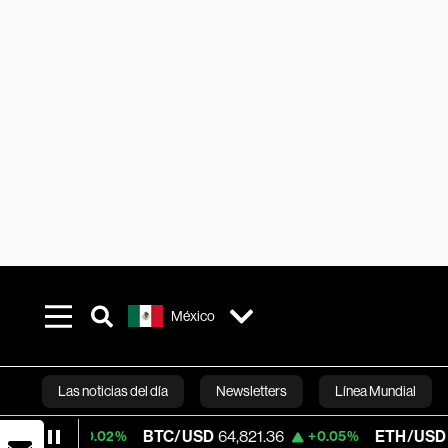
México
Las noticias del día
Newsletters
Línea Mundial
BTC/USD
64,821.36
ETH/USD
1,909.69
.02%
+0.05%
-
Bloomberg 