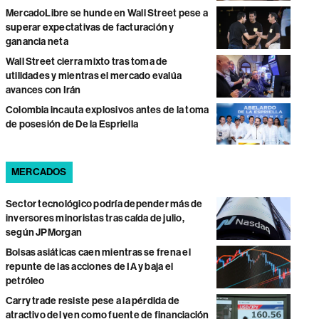
MercadoLibre se hunde en Wall Street pese a
superar expectativas de facturación y
ganancia neta
Wall Street cierra mixto tras toma de
utilidades y mientras el mercado evalúa
avances con Irán
Colombia incauta explosivos antes de la toma
de posesión de De la Espriella
MERCADOS
Sector tecnológico podría depender más de
inversores minoristas tras caída de julio,
según JPMorgan
Bolsas asiáticas caen mientras se frena el
repunte de las acciones de IA y baja el
petróleo
Carry trade resiste pese a la pérdida de
atractivo del yen como fuente de financiación