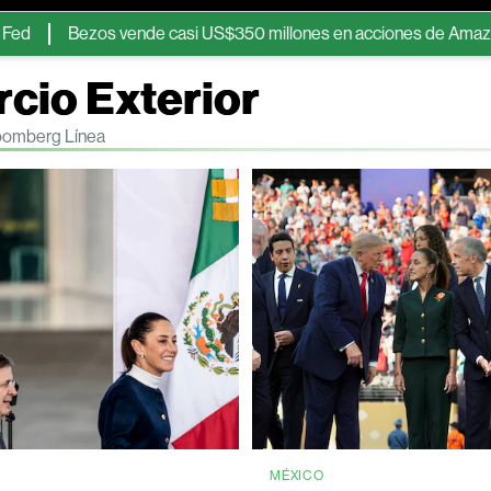
Bezos vende casi US$350 millones en acciones de Amazon tras má
cio Exterior
loomberg Línea
MÉXICO