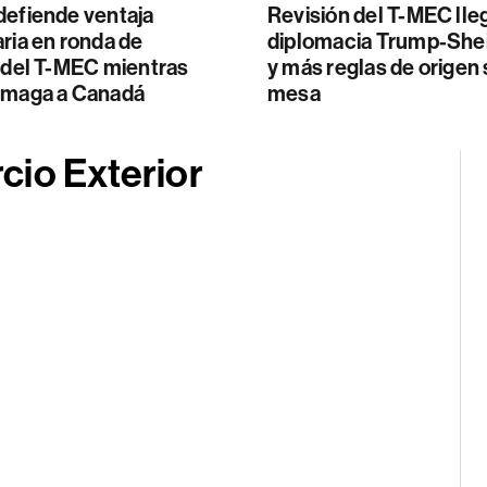
defiende ventaja
Revisión del T-MEC lle
ria en ronda de
diplomacia Trump-Sh
n del T-MEC mientras
y más reglas de origen 
amaga a Canadá
mesa
cio Exterior