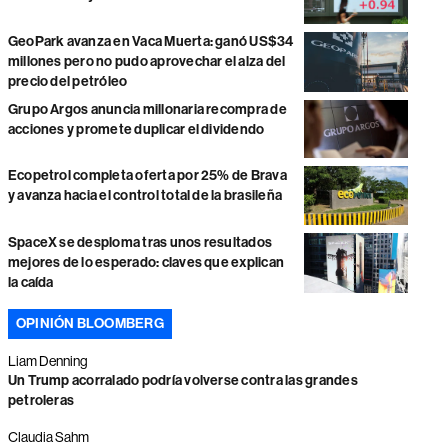
GeoPark avanza en Vaca Muerta: ganó US$34
millones pero no pudo aprovechar el alza del
precio del petróleo
Grupo Argos anuncia millonaria recompra de
acciones y promete duplicar el dividendo
Ecopetrol completa oferta por 25% de Brava
y avanza hacia el control total de la brasileña
SpaceX se desploma tras unos resultados
mejores de lo esperado: claves que explican
la caída
OPINIÓN BLOOMBERG
Liam Denning
Un Trump acorralado podría volverse contra las grandes
petroleras
Claudia Sahm