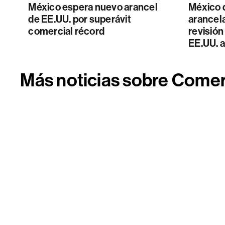
México espera nuevo arancel
México 
de EE.UU. por superávit
arancela
comercial récord
revisió
EE.UU. 
Más noticias sobre Comer