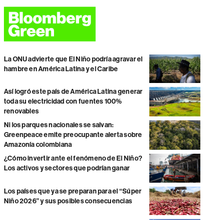
La ONU advierte que El Niño podría agravar el
hambre en América Latina y el Caribe
Así logró este país de América Latina generar
toda su electricidad con fuentes 100%
renovables
Ni los parques nacionales se salvan:
Greenpeace emite preocupante alerta sobre
Amazonía colombiana
¿Cómo invertir ante el fenómeno de El Niño?
Los activos y sectores que podrían ganar
Los países que ya se preparan para el “Súper
Niño 2026” y sus posibles consecuencias