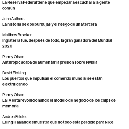
La Reserva Federal tiene que empezar a escuchar a la gente
común
John Authers
La historia de dos burbujas y el riesgo de una tercera
Matthew Brooker
Inglaterra fue, después de todo, la gran ganadora del Mundial
2026
Parmy Olson
Anthropic acaba de aumentar la presión sobre Nvidia
David Fickling
Los puertos que impulsan el comercio mundial se están
electrificando
Parmy Olson
La IA está revolucionando el modelo de negocio de los chips de
memoria
Andrea Felsted
Erling Haaland demuestra que no todo está perdido para Nike