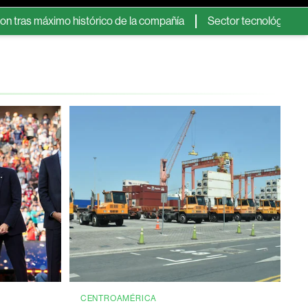
ximo histórico de la compañía
Sector tecnológico podría depe
CENTROAMÉRICA