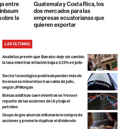
ga entre
Guatemala y Costa Rica, los
einbaum
dos mercados para las
sobre la
empresas ecuatorianas que
quieren exportar
LAS ÚLTIMAS
Analistas prevén que Banxico deje sin cambio
la tasa mientras inflación baja a 3,13% en julio
Sector tecnológico podría depender más de
inversores minoristas tras caída de julio,
según JPMorgan
Bolsas asiáticas caen mientras se frena el
repunte de las acciones de IA y baja el
petróleo
Grupo Argos anuncia millonaria recompra de
acciones y promete duplicar el dividendo