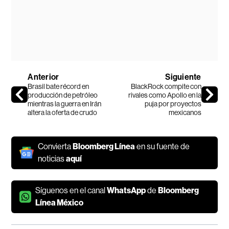
Anterior
Siguiente
Brasil bate récord en
BlackRock compite con
producción de petróleo
rivales como Apollo en la
mientras la guerra en Irán
puja por proyectos
altera la oferta de crudo
mexicanos
Convierta
Bloomberg Línea
en su fuente de
noticias
aquí
Síguenos en el canal
WhatsApp
de
Bloomberg
Línea México