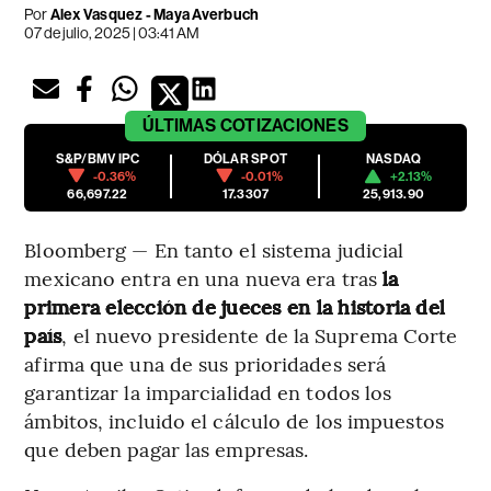
Por
Alex Vasquez - Maya Averbuch
07 de julio, 2025 | 03:41 AM
ÚLTIMAS
COTIZACIONES
S&P/BMV IPC
DÓLAR SPOT
NASDAQ
-0.36%
-0.01%
+2.13%
66,697.22
17.3307
25,913.90
Bloomberg — En tanto el sistema judicial
mexicano entra en una nueva era tras
la
primera elección de jueces en la historia del
país
, el nuevo presidente de la Suprema Corte
afirma que una de sus prioridades será
garantizar la imparcialidad en todos los
ámbitos, incluido el cálculo de los impuestos
que deben pagar las empresas.