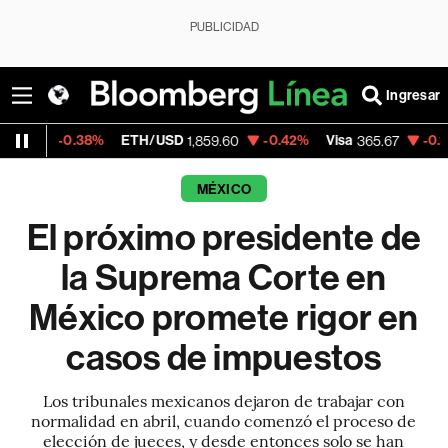
PUBLICIDAD
Ingresar
.38%
ETH/USD
-0.42%
Visa
-0.13%
Mercad
1,859.60
365.67
MÉXICO
El próximo presidente de
la Suprema Corte en
México promete rigor en
casos de impuestos
Los tribunales mexicanos dejaron de trabajar con
normalidad en abril, cuando comenzó el proceso de
elección de jueces, y desde entonces solo se han