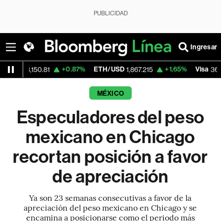
PUBLICIDAD
Ingresar
+0.87%
ETH/USD
+1.65%
Visa
-
63,150.81
1,867.215
366.13
MÉXICO
Especuladores del peso
mexicano en Chicago
recortan posición a favor
de apreciación
Ya son 23 semanas consecutivas a favor de la
apreciación del peso mexicano en Chicago y se
encamina a posicionarse como el periodo más