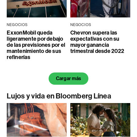
NEGOCIOS
NEGOCIOS
ExxonMobil queda
Chevron supera las
ligeramente por debajo
expectativas con su
de las previsiones por el
mayor ganancia
mantenimiento de sus
trimestral desde 2022
refinerías
Cargar más
Lujos y vida en Bloomberg Línea