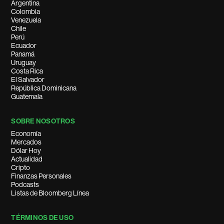
Argentina
Colombia
Venezuela
Chile
Perú
Ecuador
Panamá
Uruguay
Costa Rica
El Salvador
República Dominicana
Guatemala
SOBRE NOSOTROS
Economía
Mercados
Dólar Hoy
Actualidad
Cripto
Finanzas Personales
Podcasts
Listas de Bloomberg Línea
TÉRMINOS DE USO