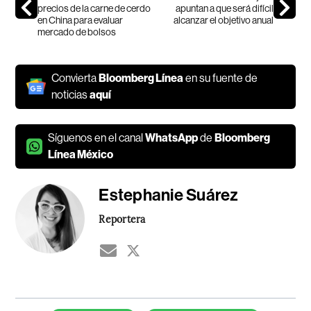
precios de la carne de cerdo
apuntan a que será difícil
en China para evaluar
alcanzar el objetivo anual
mercado de bolsos
Convierta
Bloomberg Línea
en su fuente de
noticias
aquí
Síguenos en el canal
WhatsApp
de
Bloomberg
Línea México
Estephanie Suárez
Reportera