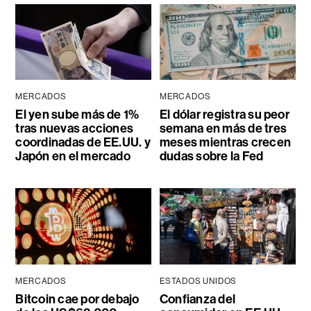
MERCADOS
MERCADOS
El yen sube más de 1%
El dólar registra su peor
tras nuevas acciones
semana en más de tres
coordinadas de EE.UU. y
meses mientras crecen
Japón en el mercado
dudas sobre la Fed
MERCADOS
ESTADOS UNIDOS
Bitcoin cae por debajo
Confianza del