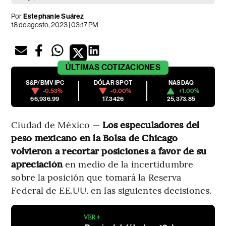
Por
Estephanie Suárez
18 de agosto, 2023 | 03:17 PM
ÚLTIMAS
COTIZACIONES
S&P/BMV IPC
DÓLAR SPOT
NASDAQ
-0.53%
-0.00%
+1.00%
66,936.99
17.3426
25,373.85
Ciudad de México —
Los especuladores del
peso mexicano en la Bolsa de Chicago
volvieron a recortar posiciones a favor de su
apreciación
en medio de la incertidumbre
sobre la posición que tomará la Reserva
Federal de EE.UU. en las siguientes decisiones.
VER +