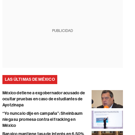
PUBLICIDAD
LAS ÚLTIMAS DE MÉXICO
México detiene a exgobernador acusado de
ocultar pruebas en caso de estudiantes de
Ayotzinapa
“Yo nunca lo dije en campaña”: Sheinbaum
niega su promesa contra el fracking en
México
Banxico mantiene tasa de interés en 6,50%