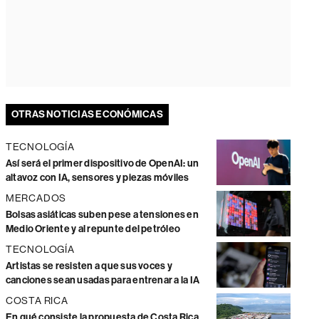
OTRAS NOTICIAS ECONÓMICAS
TECNOLOGÍA
Así será el primer dispositivo de OpenAI: un
altavoz con IA, sensores y piezas móviles
MERCADOS
Bolsas asiáticas suben pese a tensiones en
Medio Oriente y al repunte del petróleo
TECNOLOGÍA
Artistas se resisten a que sus voces y
canciones sean usadas para entrenar a la IA
COSTA RICA
En qué consiste la propuesta de Costa Rica