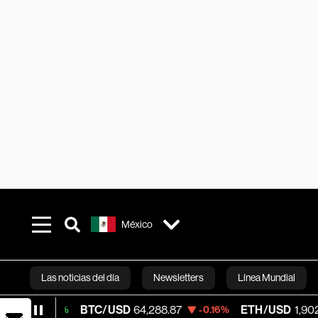
México
Las noticias del día
Newsletters
Línea Mundial
BTC/USD
64,288.87
ETH/USD
1,902.38
.16%
-0.16%
-0.
Bloomberg 