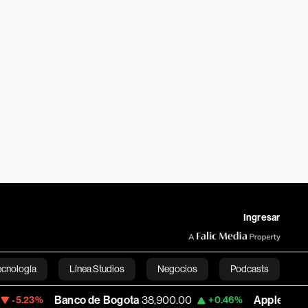
Ingresar
ecnología
Línea Studios
Negocios
Podcasts
Banco de Bogota
38,900.00
Apple
312.53
+0.46%
+0.5
English