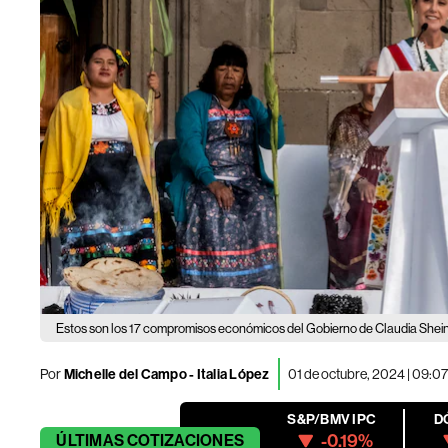
Estos son los 17 compromisos económicos del Gobierno de Claudia She
Por
Michelle del Campo
-
Italia López
01 de octubre, 2024 | 09:0
S&P/BMV IPC
D
-0.19%
ÚLTIMAS
COTIZACIONES