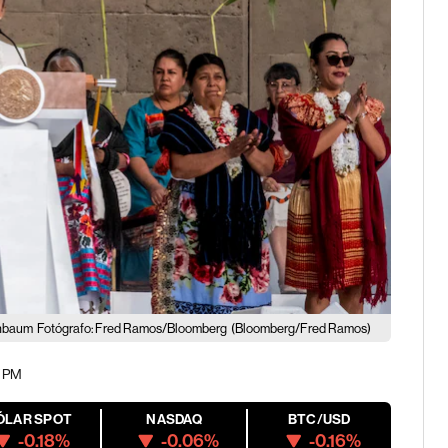
inbaum
Fotógrafo: Fred Ramos/Bloomberg
(Bloomberg/Fred Ramos)
7 PM
ÓLAR SPOT
NASDAQ
BTC/USD
-0.18%
-0.06%
-0.16%