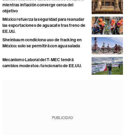
mientras inflación converge cerca del
objetivo
México refuerza la seguridad para reanudar
las exportaciones de aguacate tras freno de
EE.UU.
Sheinbaum condiciona uso de fracking en
México: solo se permitirá con agua salada
Mecanismo Laboral del T-MEC tendrá
cambios modestos: funcionario de EE.UU.
PUBLICIDAD