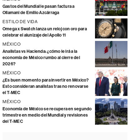
Gastos del Mundial le pasan factura a
Ollamani de Emilio Azcárraga
ESTILO DE VIDA
Omega x Swatch lanza un reloj con oro para
celebrar el alunizaje del Apollo 11
MÉXICO
Analistas vs Hacienda: ¿cómo le irá a la
economía de México rumbo al cierre del
2026?
MÉXICO
¿Es buen momento para invertir en México?
Esto consideran analistas tras no renovarse
el T-MEC
MÉXICO
Economía de México se recupera en segundo
trimestre en medio del Mundial y revisiones
del T-MEC