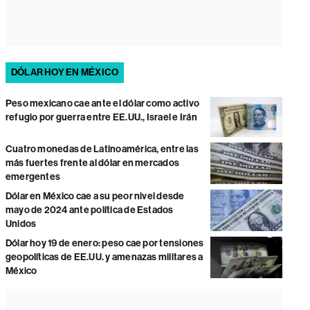
DÓLAR HOY EN MÉXICO
Peso mexicano cae ante el dólar como activo
refugio por guerra entre EE.UU., Israel e Irán
Cuatro monedas de Latinoamérica, entre las
más fuertes frente al dólar en mercados
emergentes
Dólar en México cae a su peor nivel desde
mayo de 2024 ante política de Estados
Unidos
Dólar hoy 19 de enero: peso cae por tensiones
geopolíticas de EE.UU. y amenazas militares a
México