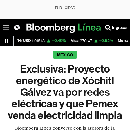
PUBLICIDAD
Ingresar
USD
+0.49%
Visa
+0.52%
MercadoLibre
1,915.13
370.47
1,82
MÉXICO
Exclusiva: Proyecto
energético de Xóchitl
Gálvez va por redes
eléctricas y que Pemex
venda electricidad limpia
Bloomberg Línea conversó con la asesora de la