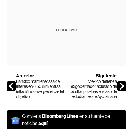
PUBLICIDAD
Anterior
Siguiente
Banxico mantiene tasa de
México detiene a
interés en 6,50% mientras
exgobernador acusado de
inflación converge cerca del
ocultar pruebas en caso de
objetivo
estudiantes de Ayotzinapa
Convierta
Bloomberg Línea
en su fuente de
noticias
aquí