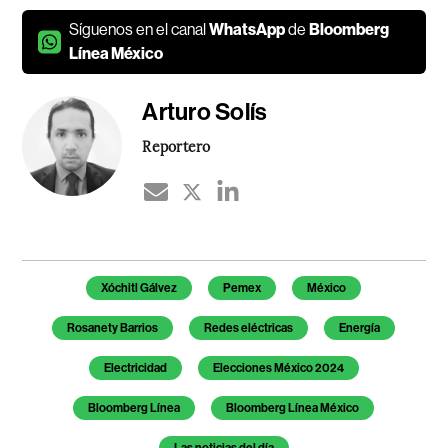
Síguenos en el canal
WhatsApp
de
Bloomberg
Línea México
Arturo Solís
Reportero
Temas de este artículo
Xóchitl Gálvez
Pemex
México
Rosanety Barrios
Redes eléctricas
Energía
Electricidad
Elecciones México 2024
Bloomberg Línea
Bloomberg Línea México