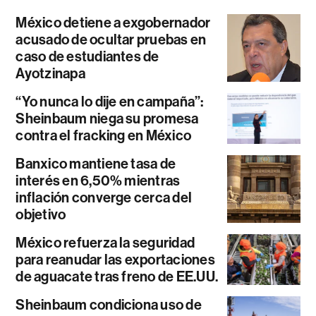
México detiene a exgobernador
acusado de ocultar pruebas en
caso de estudiantes de
Ayotzinapa
“Yo nunca lo dije en campaña”:
Sheinbaum niega su promesa
contra el fracking en México
Banxico mantiene tasa de
interés en 6,50% mientras
inflación converge cerca del
objetivo
México refuerza la seguridad
para reanudar las exportaciones
de aguacate tras freno de EE.UU.
Sheinbaum condiciona uso de