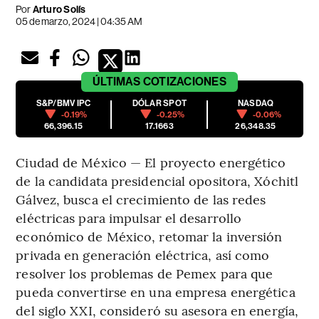
Por
Arturo Solís
05 de marzo, 2024 | 04:35 AM
ÚLTIMAS
COTIZACIONES
S&P/BMV IPC
DÓLAR SPOT
NASDAQ
-0.19%
-0.25%
-0.06%
66,396.15
17.1663
26,348.35
Ciudad de México — El proyecto energético
de la candidata presidencial opositora, Xóchitl
Gálvez, busca el crecimiento de las redes
eléctricas para impulsar el desarrollo
económico de México, retomar la inversión
privada en generación eléctrica, así como
resolver los problemas de Pemex para que
pueda convertirse en una empresa energética
del siglo XXI, consideró su asesora en energía,