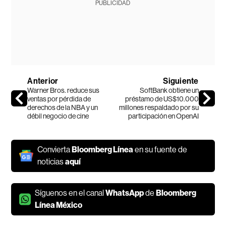
PUBLICIDAD
Anterior
Siguiente
Warner Bros. reduce sus
SoftBank obtiene un
ventas por pérdida de
préstamo de US$10.000
derechos de la NBA y un
millones respaldado por su
débil negocio de cine
participación en OpenAI
Convierta
Bloomberg Línea
en su fuente de
noticias
aquí
Síguenos en el canal
WhatsApp
de
Bloomberg
Línea México