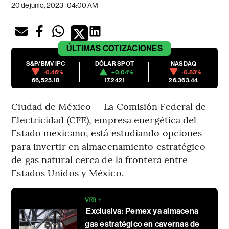
20 de junio, 2023 | 04:00 AM
ÚLTIMAS
COTIZACIONES
S&P/BMV IPC
DÓLAR SPOT
NASDAQ
-0.46%
+0.04%
-0.83%
66,525.18
17.2421
26,363.44
Ciudad de México — La Comisión Federal de
Electricidad (CFE), empresa energética del
Estado mexicano, está estudiando opciones
para invertir en almacenamiento estratégico
de gas natural cerca de la frontera entre
Estados Unidos y México.
VER +
Exclusiva: Pemex ya almacena
gas estratégico en cavernas de