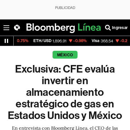
PUBLICIDAD
Ingresar
.75%
ETH/USD
-0.98%
Visa
-0.28%
Merca
1,896.91
368.54
MÉXICO
Exclusiva: CFE evalúa
invertir en
almacenamiento
estratégico de gas en
Estados Unidos y México
En entrevista con Bloomberg Línea, el CEO de las