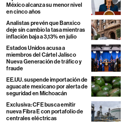
México alcanza su menor nivel
en cinco años
Analistas prevén que Banxico
deje sin cambio la tasa mientras
inflación baja a 3,13% en julio
Estados Unidos acusa a
miembros del Cártel Jalisco
Nueva Generación de tráfico y
fraude
EE.UU. suspende importación de
aguacate mexicano por alerta de
seguridad en Michoacán
Exclusiva: CFE busca emitir
nueva Fibra E con portafolio de
centrales eléctricas