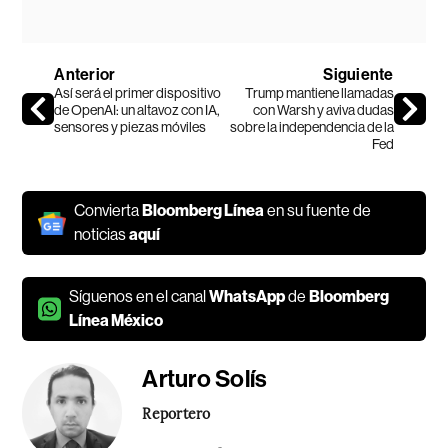
Anterior
Siguiente
Así será el primer dispositivo
Trump mantiene llamadas
de OpenAI: un altavoz con IA,
con Warsh y aviva dudas
sensores y piezas móviles
sobre la independencia de la
Fed
Convierta
Bloomberg Línea
en su fuente de
noticias
aquí
Síguenos en el canal
WhatsApp
de
Bloomberg
Línea México
Arturo Solís
Reportero