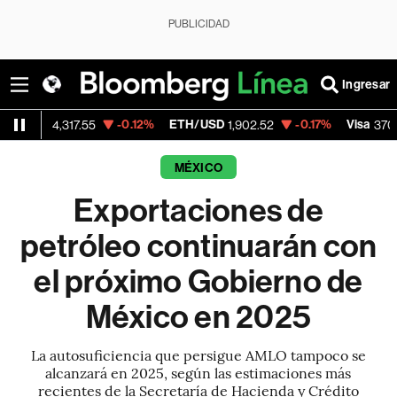
PUBLICIDAD
Ingresar
-0.12%
ETH/USD
-0.17%
Visa
+0.
,317.55
1,902.52
370.47
MÉXICO
Exportaciones de
petróleo continuarán con
el próximo Gobierno de
México en 2025
La autosuficiencia que persigue AMLO tampoco se
alcanzará en 2025, según las estimaciones más
recientes de la Secretaría de Hacienda y Crédito