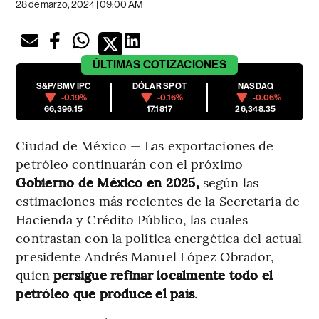
28 de marzo, 2024 | 09:00 AM
ÚLTIMAS
COTIZACIONES
S&P/BMV IPC
DÓLAR SPOT
NASDAQ
-0.19%
-0.16%
-0.06%
66,396.15
17.1817
26,348.35
Ciudad de México — Las exportaciones de
petróleo continuarán con el próximo
Gobierno de México en 2025,
según las
estimaciones más recientes de la Secretaría de
Hacienda y Crédito Público, las cuales
contrastan con la política energética del actual
presidente Andrés Manuel López Obrador,
quien
persigue refinar localmente todo el
petróleo que produce el país
.