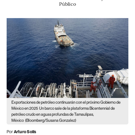
Público
Exportaciones de petróleo continuarán con el próximo Gobierno de
México en 2025
Un barco sale de la plataforma Bicentennial de
petróleo crudo en aguas profundas de Tamaulipas,
México
(Bloomberg/Susana Gonzalez)
Por
Arturo Solís