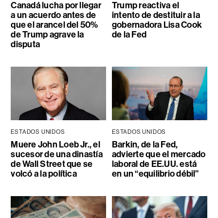
Canadá lucha por llegar
Trump reactiva el
a un acuerdo antes de
intento de destituir a la
que el arancel del 50%
gobernadora Lisa Cook
de Trump agrave la
de la Fed
disputa
ESTADOS UNIDOS
ESTADOS UNIDOS
Muere John Loeb Jr., el
Barkin, de la Fed,
sucesor de una dinastía
advierte que el mercado
de Wall Street que se
laboral de EE.UU. está
volcó a la política
en un “equilibrio débil”