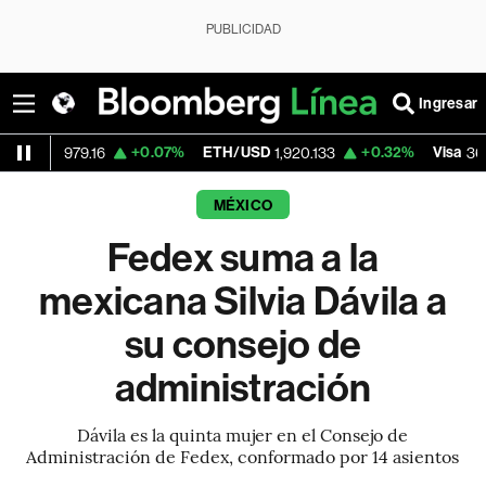
PUBLICIDAD
Ingresar
+0.07%
ETH/USD
+0.32%
Visa
-
979.16
1,920.133
362.50
MÉXICO
Fedex suma a la
mexicana Silvia Dávila a
su consejo de
administración
Dávila es la quinta mujer en el Consejo de
Administración de Fedex, conformado por 14 asientos