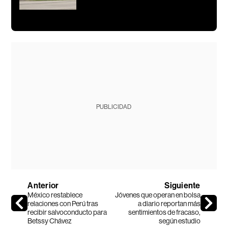
PUBLICIDAD
Anterior
Siguiente
México restablece
Jóvenes que operan en bolsa
relaciones con Perú tras
a diario reportan más
recibir salvoconducto para
sentimientos de fracaso,
Betssy Chávez
según estudio