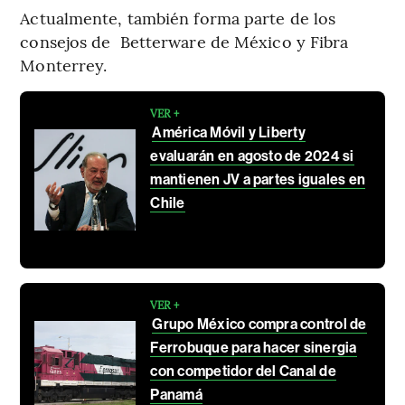
Actualmente, también forma parte de los
consejos de Betterware de México y Fibra
Monterrey.
VER +
América Móvil y Liberty
evaluarán en agosto de 2024 si
mantienen JV a partes iguales en
Chile
VER +
Grupo México compra control de
Ferrobuque para hacer sinergia
con competidor del Canal de
Panamá