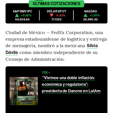
ÚLTIMAS
COTIZACIONES
S&P/BMV IPC
DÓLAR SPOT
NASDAQ
+0.82%
-0.43%
+1.30%
66,938.64
17.1355
26,690.62
Ciudad de México — FedEx Corporation, una
empresa estadounidense de logística y entrega
de mensajería, nombró a la mexicana
Silvia
como miembro independiente de su
Dávila
Consejo de Administración.
VER +
“Vivimos una doble inflación:
económica y regulatoria”:
presidenta de Danone en LatAm