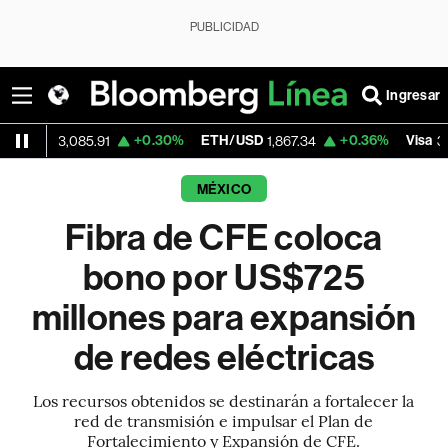
PUBLICIDAD
Ingresar
+0.30%
ETH/USD
+0.36%
Visa
-
,085.91
1,867.34
366.13
MÉXICO
Fibra de CFE coloca
bono por US$725
millones para expansión
de redes eléctricas
Los recursos obtenidos se destinarán a fortalecer la
red de transmisión e impulsar el Plan de
Fortalecimiento y Expansión de CFE.