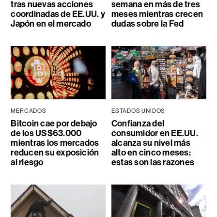
tras nuevas acciones
semana en más de tres
coordinadas de EE.UU. y
meses mientras crecen
Japón en el mercado
dudas sobre la Fed
MERCADOS
ESTADOS UNIDOS
Bitcoin cae por debajo
Confianza del
de los US$63.000
consumidor en EE.UU.
mientras los mercados
alcanza su nivel más
reducen su exposición
alto en cinco meses:
al riesgo
estas son las razones