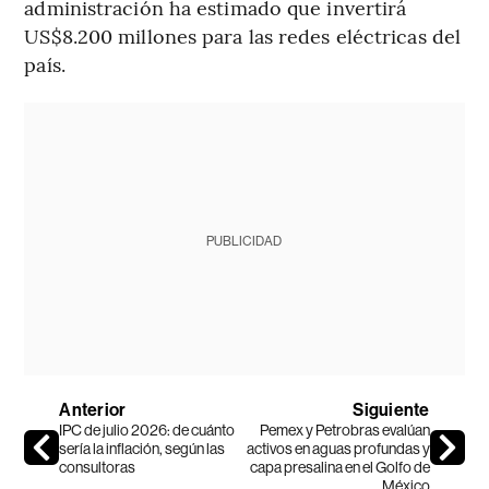
administración ha estimado que invertirá
US$8.200 millones para las redes eléctricas del
país.
PUBLICIDAD
Anterior
Siguiente
IPC de julio 2026: de cuánto
Pemex y Petrobras evalúan
sería la inflación, según las
activos en aguas profundas y
consultoras
capa presalina en el Golfo de
México