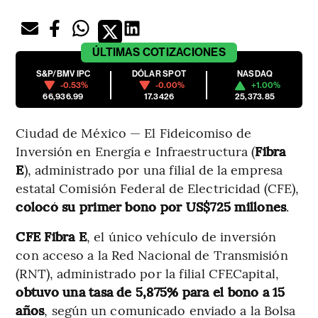
ÚLTIMAS
COTIZACIONES
S&P/BMV IPC
DÓLAR SPOT
NASDAQ
-0.53%
-0.00%
+1.00%
66,936.99
17.3426
25,373.85
Ciudad de México — El Fideicomiso de
Inversión en Energía e Infraestructura (
Fibra
E
), administrado por una filial de la empresa
estatal Comisión Federal de Electricidad (CFE),
colocó su primer bono por US$725 millones
.
CFE Fibra E
, el único vehículo de inversión
con acceso a la Red Nacional de Transmisión
(RNT), administrado por la filial CFECapital,
obtuvo una tasa de 5,875% para el bono a 15
años
, según un comunicado enviado a la Bolsa