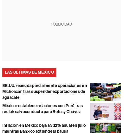
PUBLICIDAD
LAS ÚLTIMAS DE MÉXICO
EE.UU. reanuda parcialmente operaciones en
Michoacán tras suspender exportaciones de
aguacate
México restablece relaciones con Perú tras
recibir salvoconducto para Betssy Chávez
Inflación en México baja a 3,12% anual en julio
mientras Banxico extiende la pausa