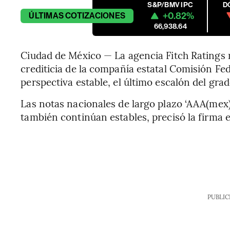
S&P/BMV IPC
D
+0.82%
ÚLTIMAS
COTIZACIONES
66,938.64
Ciudad de México — La agencia Fitch Ratings 
crediticia de la compañía estatal Comisión Fed
perspectiva estable, el último escalón del grad
Las notas nacionales de largo plazo ‘AAA(mex)’
también continúan estables, precisó la firma
PUBLIC