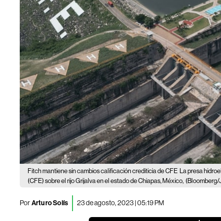
Fitch mantiene sin cambios calificación crediticia de CFE
La presa hidroe
(CFE) sobre el rijo Grijalva en el estado de Chiapas, México,
(Bloomberg/J
Por
Arturo Solís
23 de agosto, 2023 | 05:19 PM