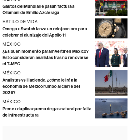
Gastos del Mundial le pasan factura a
Ollamani de Emilio Azcárraga
ESTILO DE VIDA
Omega x Swatch lanza un reloj con oro para
celebrar el alunizaje del Apollo 11
MÉXICO
¿Es buen momento para invertir en México?
Esto consideran analistas tras no renovarse
el T-MEC
MÉXICO
Analistas vs Hacienda: ¿cómo le irá a la
economía de México rumbo al cierre del
2026?
MÉXICO
Pemex duplica quema de gas natural por falta
de infraestructura