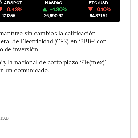
ÓLAR SPOT
NASDAQ
BTC/USD
-0.43%
+1.30%
-0.10%
17.1355
26,690.62
64,871.51
mantuvo sin cambios la calificación
eral de Electricidad (CFE) en ‘BBB-’ con
o de inversión.
 y la nacional de corto plazo ‘F1+(mex)’
 en un comunicado.
IDAD