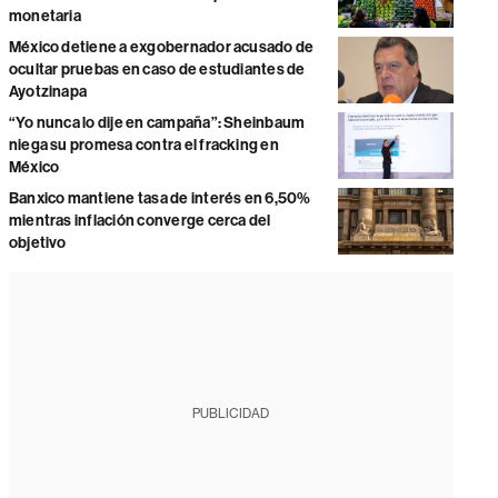
monetaria
México detiene a exgobernador acusado de
ocultar pruebas en caso de estudiantes de
Ayotzinapa
“Yo nunca lo dije en campaña”: Sheinbaum
niega su promesa contra el fracking en
México
Banxico mantiene tasa de interés en 6,50%
mientras inflación converge cerca del
objetivo
PUBLICIDAD