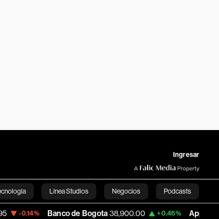
Ingresar
ecnología
Línea Studios
Negocios
Podcasts
Banco de Bogota
38,900.00
Apple
313.305
%
+0.46%
+
English