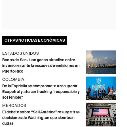
OTRAS NOTICIAS ECONÓMICAS
ESTADOS UNIDOS
Bonos de San Juan ganan atractivo entre
inversores ante la escasez de emisiones en
Puerto Rico
COLOMBIA
De la Espriella se compromete a recuperar
Ecopetrol y a hacer fracking “responsable y
sostenible”
MERCADOS
El debate sobre “Sell América” resurge tras
decisiones de Washington que siembran
dudas