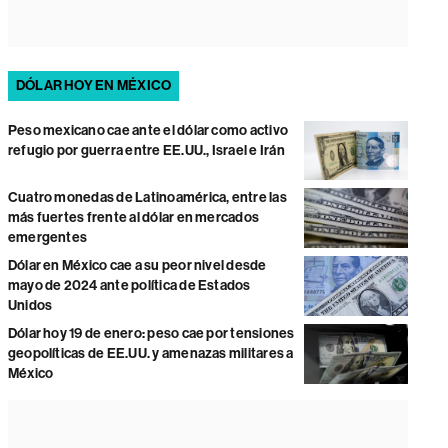
DÓLAR HOY EN MÉXICO
Peso mexicano cae ante el dólar como activo
refugio por guerra entre EE.UU., Israel e Irán
Cuatro monedas de Latinoamérica, entre las
más fuertes frente al dólar en mercados
emergentes
Dólar en México cae a su peor nivel desde
mayo de 2024 ante política de Estados
Unidos
Dólar hoy 19 de enero: peso cae por tensiones
geopolíticas de EE.UU. y amenazas militares a
México