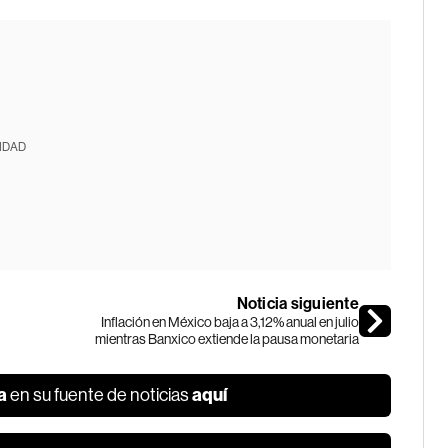
IDAD
Noticia siguiente
Inflación en México baja a 3,12% anual en julio
mientras Banxico extiende la pausa monetaria
a
aquí
en su fuente de noticias