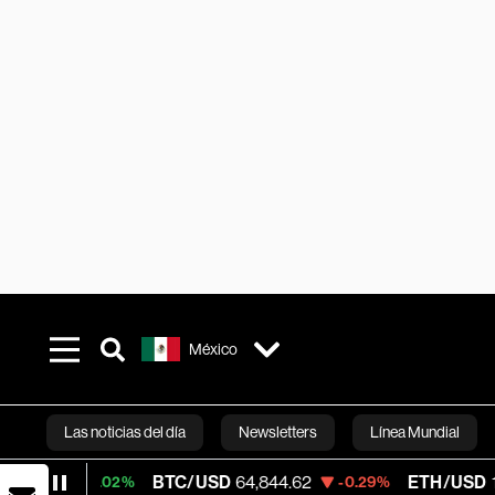
México
Las noticias del día
Newsletters
Línea Mundial
BTC/USD
64,844.62
ETH/USD
1,915.238
+0.02%
-0.29%
Bloomberg 