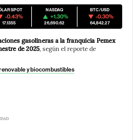
ÓLAR SPOT
NASDAQ
BTC/USD
-0.43%
+1.30%
-0.30%
17.1355
26,690.62
64,842.27
aciones gasolineras a la franquicia Pemex
mestre de 2025
, según el reporte de
a renovable y biocombustibles
IDAD