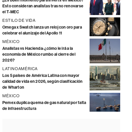
¿Es buen momento para invertir en México?
Esto consideran analistas tras no renovarse
el T-MEC
ESTILO DE VIDA
Omega x Swatch lanza un reloj con oro para
celebrar el alunizaje del Apollo 11
MÉXICO
Analistas vs Hacienda: ¿cómo le irá a la
economía de México rumbo al cierre del
2026?
LATINOAMÉRICA
Los 5 países de América Latina con mayor
calidad de vida en 2026, según clasificación
de Wharton
MÉXICO
Pemex duplica quema de gas natural por falta
de infraestructura