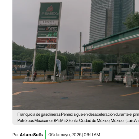
Franquicia de gasolineras Pemex sigue en desaceleración durante el pri
Petróleos Mexicanos (PEMEX) en la Ciudad de México, México.
(Luis An
Por
Arturo Solís
06 de mayo, 2025 | 06:11 AM