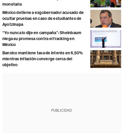
monetaria
México detiene a exgobernador acusado de
ocultar pruebas en caso de estudiantes de
Ayotzinapa
“Yo nunca lo dije en campaña”: Sheinbaum
niega su promesa contra el fracking en
México
Banxico mantiene tasa de interés en 6,50%
mientras inflación converge cerca del
objetivo
PUBLICIDAD