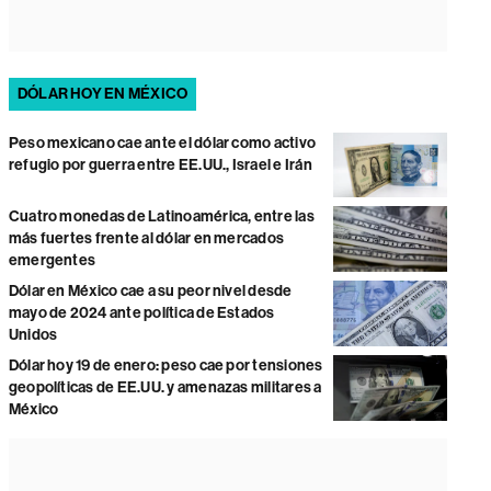
DÓLAR HOY EN MÉXICO
Peso mexicano cae ante el dólar como activo
refugio por guerra entre EE.UU., Israel e Irán
Cuatro monedas de Latinoamérica, entre las
más fuertes frente al dólar en mercados
emergentes
Dólar en México cae a su peor nivel desde
mayo de 2024 ante política de Estados
Unidos
Dólar hoy 19 de enero: peso cae por tensiones
geopolíticas de EE.UU. y amenazas militares a
México