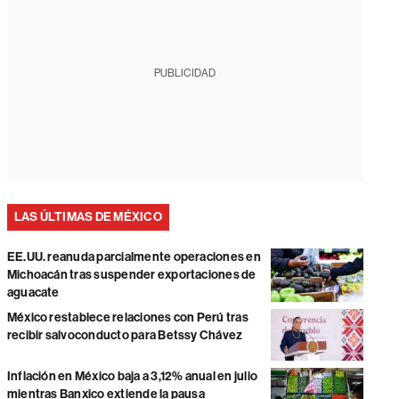
PUBLICIDAD
LAS ÚLTIMAS DE MÉXICO
EE.UU. reanuda parcialmente operaciones en
Michoacán tras suspender exportaciones de
aguacate
México restablece relaciones con Perú tras
recibir salvoconducto para Betssy Chávez
Inflación en México baja a 3,12% anual en julio
mientras Banxico extiende la pausa