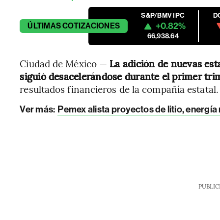
S&P/BMV IPC
D
+0.82%
ÚLTIMAS
COTIZACIONES
66,938.64
Ciudad de México —
La adición de nuevas est
siguió desacelerándose durante el primer tri
resultados financieros de la compañía estatal.
Ver más:
Pemex alista proyectos de litio, energí
PUBLIC