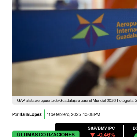
GAP alista aeropuerto de Guadalajara para el Mundial 2026
Fotógrafa:
Por
Italia López
11 de febrero, 2025 | 10:08 PM
S&P/BMV IPC
D
-0.46%
ÚLTIMAS
COTIZACIONES