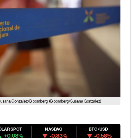
 Susana Gonzalez/Bloomberg
(Bloomberg/Susana Gonzalez)
ÓLAR SPOT
NASDAQ
BTC/USD
+0.08%
-0.83%
-0.58%