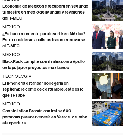
Economía de México se recupera en segundo
trimestre en medio del Mundial y revisiones
del T-MEC
MÉXICO
¿Es buen momento para invertir en México?
Esto consideran analistas tras no renovarse
el T-MEC
MÉXICO
BlackRock compite con rivales como Apollo
en la puja por proyectos mexicanos
TECNOLOGÍA
El iPhone 18 estándar no llegaría en
septiembre como de costumbre: esto es lo
que se sabe
MÉXICO
Constellation Brands contrata a 600
personas para cervecería en Veracruz rumbo
a la apertura