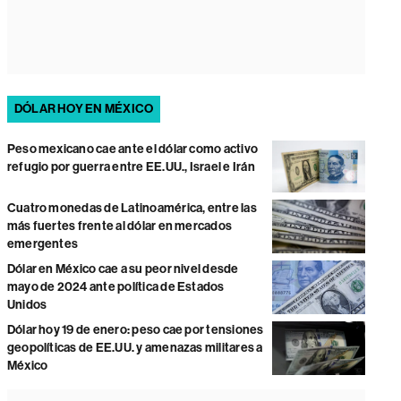
DÓLAR HOY EN MÉXICO
Peso mexicano cae ante el dólar como activo
refugio por guerra entre EE.UU., Israel e Irán
Cuatro monedas de Latinoamérica, entre las
más fuertes frente al dólar en mercados
emergentes
Dólar en México cae a su peor nivel desde
mayo de 2024 ante política de Estados
Unidos
Dólar hoy 19 de enero: peso cae por tensiones
geopolíticas de EE.UU. y amenazas militares a
México