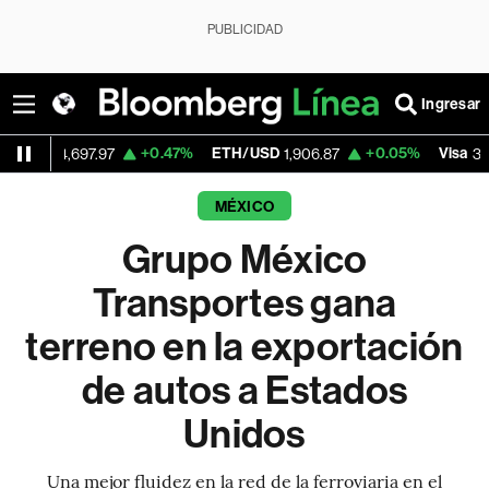
PUBLICIDAD
Ingresar
+0.47%
ETH/USD
+0.05%
Visa
-2
697.97
1,906.87
362.59
MÉXICO
Grupo México
Transportes gana
terreno en la exportación
de autos a Estados
Unidos
Una mejor fluidez en la red de la ferroviaria en el