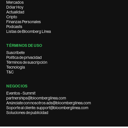
Mercados
Dólar Hoy
Actualidad
Cripto
Finanzas Personales
Podcasts
Listas de Bloomberg Línea
TÉRMINOS DE USO
Suscríbete
Política de privacidad
Términos de suscripción
Tecnología
T&C
NEGOCIOS
Eventos - Summit
partnerships@bloomberglinea.com
Anúnciate con nosotros ads@bloomberglinea.com
Soporte al cliente: support@bloomberglinea.com
Soluciones de publicidad