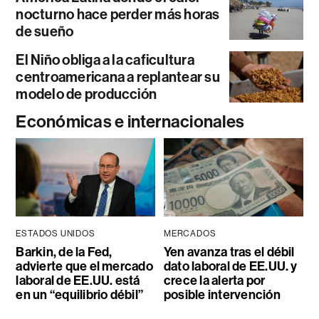
nocturno hace perder más horas
de sueño
El Niño obliga a la caficultura
centroamericana a replantear su
modelo de producción
Económicas e internacionales
ESTADOS UNIDOS
MERCADOS
Barkin, de la Fed,
Yen avanza tras el débil
advierte que el mercado
dato laboral de EE.UU. y
laboral de EE.UU. está
crece la alerta por
en un “equilibrio débil”
posible intervención