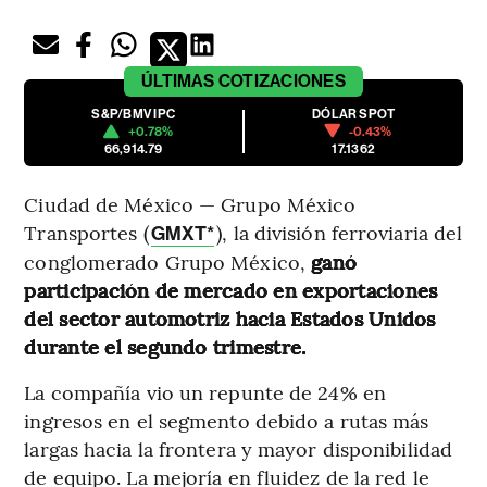
ÚLTIMAS
COTIZACIONES
S&P/BMV IPC
DÓLAR SPOT
+0.78%
-0.43%
66,914.79
17.1362
Ciudad de México — Grupo México
Transportes (
), la división ferroviaria del
GMXT*
conglomerado Grupo México,
ganó
participación de mercado en exportaciones
del sector automotriz hacia Estados Unidos
durante el segundo trimestre.
La compañía vio un repunte de 24% en
ingresos en el segmento debido a rutas más
largas hacia la frontera y mayor disponibilidad
de equipo. La mejoría en fluidez de la red le