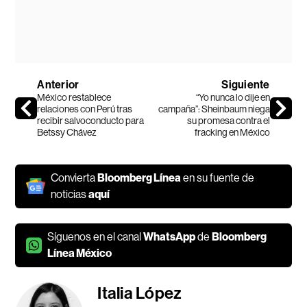
Anterior
Siguiente
México restablece
“Yo nunca lo dije en
relaciones con Perú tras
campaña”: Sheinbaum niega
recibir salvoconducto para
su promesa contra el
Betssy Chávez
fracking en México
Convierta
Bloomberg Línea
en su fuente de
noticias
aquí
Síguenos en el canal
WhatsApp
de
Bloomberg
Línea México
Italia López