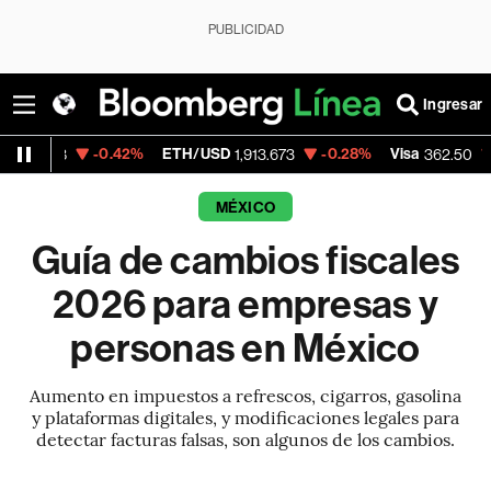
PUBLICIDAD
Ingresar
-0.42%
ETH/USD
-0.28%
Visa
-2.15%
1,913.673
362.50
MÉXICO
Guía de cambios fiscales
2026 para empresas y
personas en México
Aumento en impuestos a refrescos, cigarros, gasolina
y plataformas digitales, y modificaciones legales para
detectar facturas falsas, son algunos de los cambios.