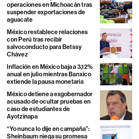
operaciones en Michoacán tras
suspender exportaciones de
aguacate
México restablece relaciones
con Perú tras recibir
salvoconducto para Betssy
Chávez
Inflación en México baja a 3,12%
anual en julio mientras Banxico
extiende la pausa monetaria
México detiene a exgobernador
acusado de ocultar pruebas en
caso de estudiantes de
Ayotzinapa
“Yo nunca lo dije en campaña”:
Sheinbaum niega su promesa