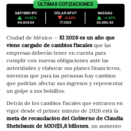
ÚLTIMAS
COTIZACIONES
S&P/BMV IPC
DÓLAR SPOT
NASDAQ
+0.82%
-0.43%
+1.30%
66,938.64
17.1355
26,690.62
Ciudad de México —
El 2026 es un año que
viene cargado de cambios fiscales
que las
empresas deberán tener en cuenta para
cumplir con nuevas obligaciones ante las
autoridades y elaborar sus planes financieros,
mientras que para las personas hay cambios
que podrían afectar sus ingresos y representar
un golpe a sus bolsillos.
Detrás de los cambios fiscales que entraron en
vigor desde el primer minuto de 2026 está la
meta de recaudación del Gobierno de Claudia
Sheinbaum de MXN$5,8 billones
, un aumento