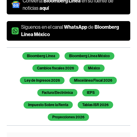
Convierta
Bloomberg Línea
en su fuente de
noticias
aquí
Síguenos en el canal
WhatsApp
de
Bloomberg
Línea México
Temas de este artículo
Bloomberg Línea
Bloomberg Línea México
Cambios fiscales 2026
México
Ley de Ingresos 2026
Miscelánea Fiscal 2026
Factura Electrónica
IEPS
Impuesto Sobre la Renta
Tablas ISR 2026
Proyecciones 2026