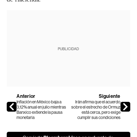
PUBLICIDAD
Anterior
Siguiente
Inflación en México baja a
Irán afirma que el acuerdo
3,12% anual en julio mientras
sobre el estrecho de Ormuz
Banxico extiende la pausa
está cerca, pero exige
monetaria
cumplir sus condiciones