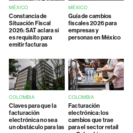
MÉXICO
MÉXICO
Constancia de
Guía de cambios
Situación Fiscal
fiscales 2026 para
2026: SAT aclara si
empresas y
es requisito para
personas en México
emitir facturas
COLOMBIA
COLOMBIA
Claves para que la
Facturación
facturación
electrónica: los
electrónica no sea
cambios que trae
un obstáculo para las
para el sector retail