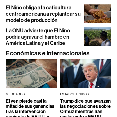
El Niño obliga a la caficultura
centroamericana a replantear su
modelo de producción
La ONU advierte que El Niño
podría agravar el hambre en
América Latina y el Caribe
Económicas e internacionales
MERCADOS
ESTADOS UNIDOS
El yen pierde casi la
Trump dice que avanzan
mitad de sus ganancias
las negociaciones sobre
tras la intervención
Ormuz mientras Irán
conjunta de EE.UU. y
evalúa veto a EE.UU.