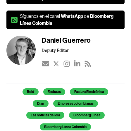
Síguenos en el canal
WhatsApp
de
Bloomberg
Línea Colombia
Daniel Guerrero
Deputy Editor
Temas de este artículo
Bold
Facturas
Factura Electrónica
Dian
Empresas colombianas
Las noticias del día
Bloomberg Línea
Bloomberg Línea Colombia