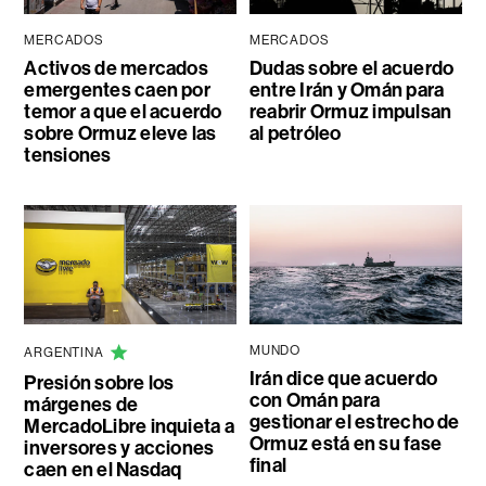
MERCADOS
MERCADOS
Activos de mercados
Dudas sobre el acuerdo
emergentes caen por
entre Irán y Omán para
temor a que el acuerdo
reabrir Ormuz impulsan
sobre Ormuz eleve las
al petróleo
tensiones
MUNDO
ARGENTINA
Irán dice que acuerdo
Presión sobre los
con Omán para
márgenes de
gestionar el estrecho de
MercadoLibre inquieta a
Ormuz está en su fase
inversores y acciones
final
caen en el Nasdaq