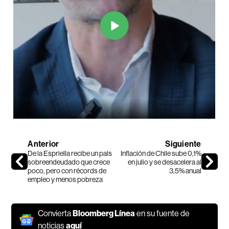
Anterior
Siguiente
De la Espriella recibe un país
Inflación de Chile sube 0,1%
sobreendeudado que crece
en julio y se desacelera al
poco, pero con récords de
3,5% anual
empleo y menos pobreza
Convierta
Bloomberg Línea
en su fuente de
noticias
aquí