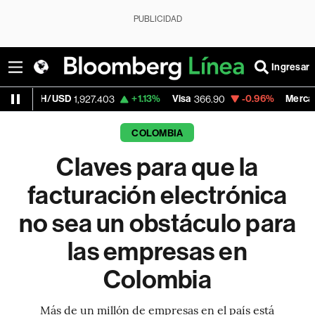
PUBLICIDAD
Ingresar
USD
+1.13%
Visa
-0.96%
MercadoLibre
1,927.403
366.90
1,8
COLOMBIA
Claves para que la
facturación electrónica
no sea un obstáculo para
las empresas en
Colombia
Más de un millón de empresas en el país está