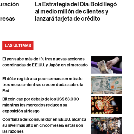
turación
La Estrategia del Día: Bold llegó
al medio millón de clientes y
presas
lanzará tarjeta de crédito
LAS ÚLTIMAS
El yen sube más de 1% tras nuevas acciones
coordinadas de EE.UU. y Japón en el mercado
El dólar registra su peor semana en más de
tres meses mientras crecen dudas sobre la
Fed
Bitcoin cae por debajo de los US$63.000
mientras los mercados reducen su
exposición al riesgo
Confianza del consumidor en EE.UU. alcanza
su nivel más alto en cinco meses: estas son
las razones