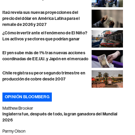
Itaú revela sus nuevas proyecciones del
precio del dólar en América Latina para el
remate de 2026 y 2027
¿Cómo invertir ante el fenómeno de El Niño?
Los activos y sectores que podrían ganar
El yen sube más de 1% tras nuevas acciones
coordinadas de EE.UU. y Japón en el mercado
Chile registra su peor segundo trimestre en
producción de cobre desde 2007
OPINIÓN BLOOMBERG
Matthew Brooker
Inglaterra fue, después de todo, la gran ganadora del Mundial
2026
Parmy Olson