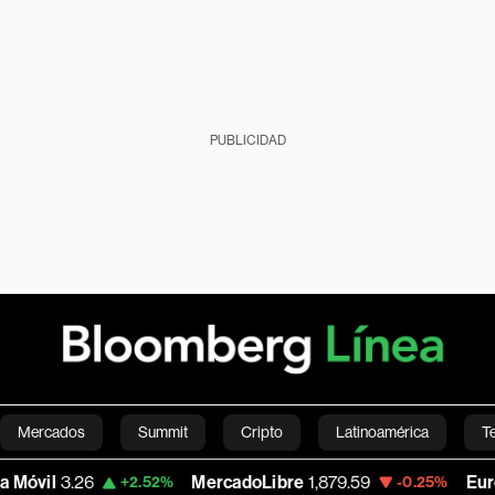
PUBLICIDAD
Mercados
Summit
Cripto
Latinoamérica
T
.26
MercadoLibre
1,879.59
Euro/Dólar
1
+2.52%
-0.25%
Green
Economía
Estilo de vida
Mundo
Videos