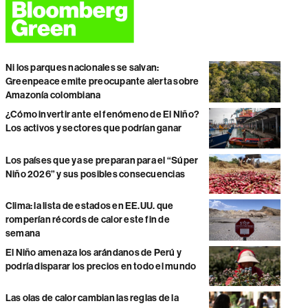
Ni los parques nacionales se salvan:
Greenpeace emite preocupante alerta sobre
Amazonía colombiana
¿Cómo invertir ante el fenómeno de El Niño?
Los activos y sectores que podrían ganar
Los países que ya se preparan para el “Súper
Niño 2026” y sus posibles consecuencias
Clima: la lista de estados en EE.UU. que
romperían récords de calor este fin de
semana
El Niño amenaza los arándanos de Perú y
podría disparar los precios en todo el mundo
Las olas de calor cambian las reglas de la