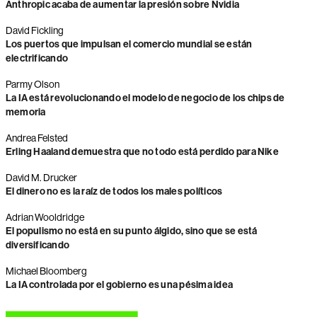
Anthropic acaba de aumentar la presión sobre Nvidia
David Fickling
Los puertos que impulsan el comercio mundial se están
electrificando
Parmy Olson
La IA está revolucionando el modelo de negocio de los chips de
memoria
Andrea Felsted
Erling Haaland demuestra que no todo está perdido para Nike
David M. Drucker
El dinero no es la raíz de todos los males políticos
Adrian Wooldridge
El populismo no está en su punto álgido, sino que se está
diversificando
Michael Bloomberg
La IA controlada por el gobierno es una pésima idea