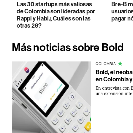
Las 30 startups más valiosas
Bre-B má
de Colombia son lideradas por
usuario
Rappi y Habi ¿Cuáles son las
pagar n
otras 28?
Más noticias sobre Bold
COLOMBIA
Bold, el neob
en Colombia y 
En entrevista con 
una expansión inte