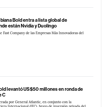
iana Bold entra a lista global de
nde están Nvidia y Duolingo
ta de Fast Company de las Empresas Más Innovadoras del
ld levantó US$50 millones en ronda de
e C
erada por General Atlantic, en conjunto con la
era Internacional (IFC), brazo de inversión privada del