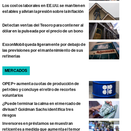
Los costos laborales en EE.UU. se mantienen
estables y alivian la presión sobre la inflación
Detectan ventas del Tesoro para contener al
dólar en la pulseada por el precio de un bono
ExxonMobil queda ligeramente por debajo de
las previsiones por el mantenimiento de sus
refinerías
MERCADOS
OPEP+ aumenta cuotas de producción de
petróleo y concluye el retiro de recortes
voluntarios
¿Puede terminar la calma en el mercado de
divisas? Goldman Sachs identifica tres
riesgos
Inversores en préstamos se muestran
reticentes a medida que aumenta el temor