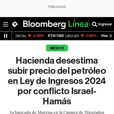
PUBLICIDAD
Ingresar
-0.56%
ETH/USD
-0.82%
Visa
-0.
87.94
1,852.125
365.67
MÉXICO
Hacienda desestima
subir precio del petróleo
en Ley de Ingresos 2024
por conflicto Israel-
Hamás
La bancada de Morena en la Cámara de Diputados