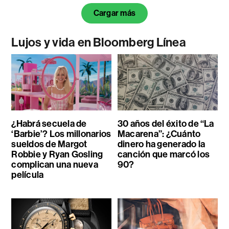
Cargar más
Lujos y vida en Bloomberg Línea
¿Habrá secuela de
30 años del éxito de “La
‘Barbie’? Los millonarios
Macarena”: ¿Cuánto
sueldos de Margot
dinero ha generado la
Robbie y Ryan Gosling
canción que marcó los
complican una nueva
90?
película