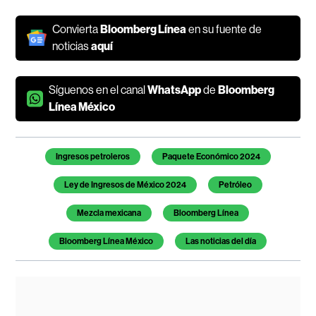
Convierta
Bloomberg Línea
en su fuente de
noticias
aquí
Síguenos en el canal
WhatsApp
de
Bloomberg
Línea México
Temas de este artículo
Ingresos petroleros
Paquete Económico 2024
Ley de Ingresos de México 2024
Petróleo
Mezcla mexicana
Bloomberg Línea
Bloomberg Línea México
Las noticias del día