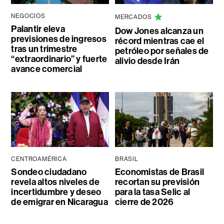
NEGOCIOS
MERCADOS
Palantir eleva
Dow Jones alcanza un
previsiones de ingresos
récord mientras cae el
tras un trimestre
petróleo por señales de
“extraordinario” y fuerte
alivio desde Irán
avance comercial
CENTROAMÉRICA
BRASIL
Sondeo ciudadano
Economistas de Brasil
revela altos niveles de
recortan su previsión
incertidumbre y deseo
para la tasa Selic al
de emigrar en Nicaragua
cierre de 2026