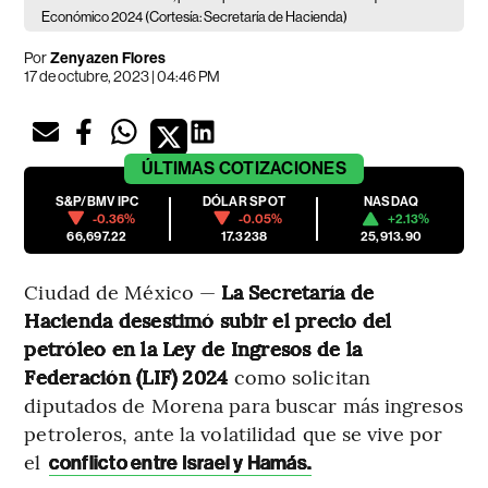
Económico 2024 (Cortesía: Secretaría de Hacienda)
Por
Zenyazen Flores
17 de octubre, 2023 | 04:46 PM
ÚLTIMAS
COTIZACIONES
S&P/BMV IPC
DÓLAR SPOT
NASDAQ
-0.36%
-0.05%
+2.13%
66,697.22
17.3238
25,913.90
Ciudad de México —
La Secretaría de
Hacienda desestimó subir el precio del
petróleo en la Ley de Ingresos de la
Federación (LIF) 2024
como solicitan
diputados de Morena para buscar más ingresos
petroleros, ante la volatilidad que se vive por
el
conflicto entre Israel y Hamás.