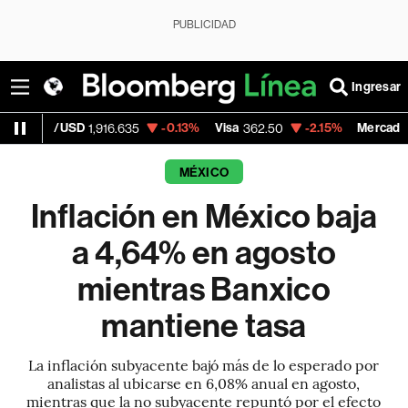
PUBLICIDAD
Ingresar
USD
-0.13%
Visa
-2.15%
MercadoLibre
1,916.635
362.50
1,821
MÉXICO
Inflación en México baja
a 4,64% en agosto
mientras Banxico
mantiene tasa
La inflación subyacente bajó más de lo esperado por
analistas al ubicarse en 6,08% anual en agosto,
mientras que la no subyacente repuntó por el efecto