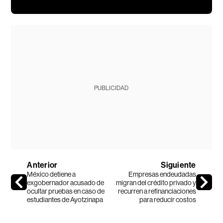
PUBLICIDAD
Anterior
Siguiente
México detiene a
Empresas endeudadas
exgobernador acusado de
migran del crédito privado y
ocultar pruebas en caso de
recurren a refinanciaciones
estudiantes de Ayotzinapa
para reducir costos