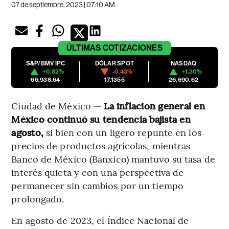
07 de septiembre, 2023 | 07:10 AM
ÚLTIMAS
COTIZACIONES
S&P/BMV IPC
DÓLAR SPOT
NASDAQ
+0.82%
-0.43%
+1.30%
66,938.64
17.1355
26,690.62
Ciudad de México —
La inflación general en
México continuó su tendencia bajista en
agosto,
si bien con un ligero repunte en los
precios de productos agrícolas, mientras
Banco de México (Banxico) mantuvo su tasa de
interés quieta y con una perspectiva de
permanecer sin cambios por un tiempo
prolongado.
En agosto de 2023, el Índice Nacional de