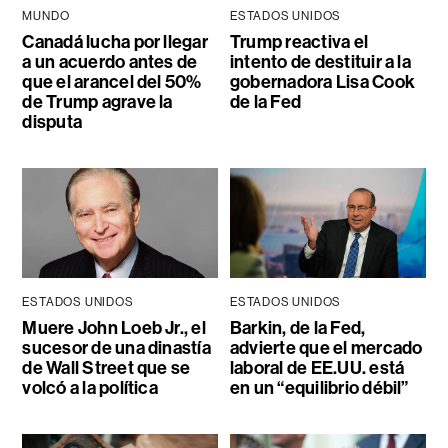
MUNDO
ESTADOS UNIDOS
Canadá lucha por llegar
Trump reactiva el
a un acuerdo antes de
intento de destituir a la
que el arancel del 50%
gobernadora Lisa Cook
de Trump agrave la
de la Fed
disputa
ESTADOS UNIDOS
ESTADOS UNIDOS
Muere John Loeb Jr., el
Barkin, de la Fed,
sucesor de una dinastía
advierte que el mercado
de Wall Street que se
laboral de EE.UU. está
volcó a la política
en un “equilibrio débil”