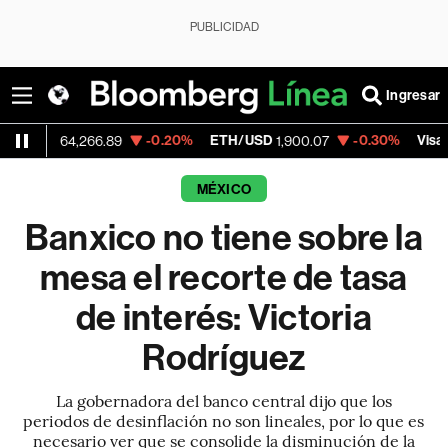
PUBLICIDAD
Ingresar
-0.20%
ETH/USD
-0.30%
Visa
64,266.89
1,900.07
370.47
MÉXICO
Banxico no tiene sobre la
mesa el recorte de tasa
de interés: Victoria
Rodríguez
La gobernadora del banco central dijo que los
periodos de desinflación no son lineales, por lo que es
necesario ver que se consolide la disminución de la