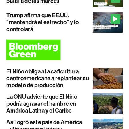
batalla de las marcas
Trump afirma que EE.UU.
"mantendrá el estrecho" y lo
controlará
El Niño obliga a la caficultura
centroamericana a replantear su
modelo de producción
La ONU advierte que El Niño
podría agravar el hambre en
América Latina y el Caribe
Así logró este país de América
Latina generar toda su