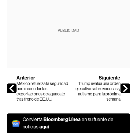
PUBLICIDAD
Anterior
Siguiente
México refuerza la seguridad
Trump evalúa una orden
para reanudar las
ejecutiva sobre vacunas y
exportaciones de aguacate
autismo para la próxima
tras freno de EE.UU.
semana
Convierta
Bloomberg Línea
en su fuente de
noticias
aquí