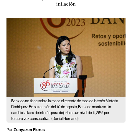
inflación
Banxico no tiene sobre la mesa el recorte de tasa de interés: Victoria
Rodríguez
En su reunión del 10 de agosto, Banxico mantuvo sin
cambio la tasa de interés para dejarla en un nivel de 11,25% por
tercera vez consecutiva.
(Daniel Hernand)
Por
Zenyazen Flores