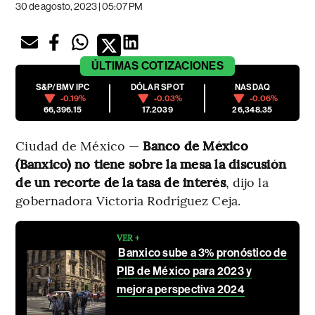
30 de agosto, 2023 | 05:07 PM
ÚLTIMAS
COTIZACIONES
S&P/BMV IPC
DÓLAR SPOT
NASDAQ
-0.19%
-0.03%
-0.06%
66,396.15
17.2039
26,348.35
Ciudad de México —
Banco de México
(Banxico) no tiene sobre la mesa la discusión
de un recorte de la tasa de interés
, dijo la
gobernadora Victoria Rodríguez Ceja.
VER +
Banxico sube a 3% pronóstico de
PIB de México para 2023 y
mejora perspectiva 2024