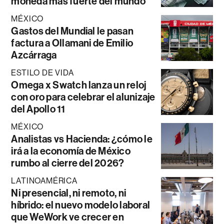
moneda más fuerte del mundo
MÉXICO
Gastos del Mundial le pasan
factura a Ollamani de Emilio
Azcárraga
ESTILO DE VIDA
Omega x Swatch lanza un reloj
con oro para celebrar el alunizaje
del Apollo 11
MÉXICO
Analistas vs Hacienda: ¿cómo le
irá a la economía de México
rumbo al cierre del 2026?
LATINOAMÉRICA
Ni presencial, ni remoto, ni
híbrido: el nuevo modelo laboral
que WeWork ve crecer en