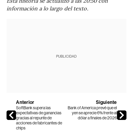
Esta historia se actualizó a las 20:50 con
información a lo largo del texto.
PUBLICIDAD
Anterior
Siguiente
SoftBank supera las
Bank of America prevé que el
expectativas de ganancias
yen se aprecie 6% frente al
gracias al repunte de
dólar a finales de 2026
acciones de fabricantes de
chips