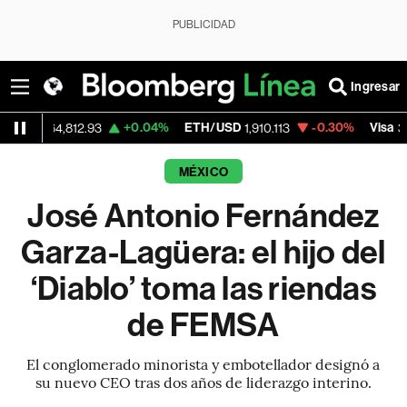
PUBLICIDAD
Ingresar
+0.04%
ETH/USD
-0.30%
Visa
-
4,812.93
1,910.113
368.54
MÉXICO
José Antonio Fernández
Garza-Lagüera: el hijo del
‘Diablo’ toma las riendas
de FEMSA
El conglomerado minorista y embotellador designó a
su nuevo CEO tras dos años de liderazgo interino.