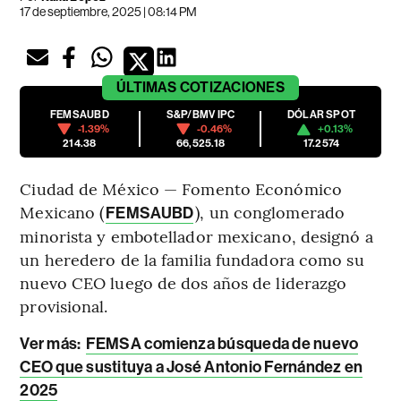
17 de septiembre, 2025 | 08:14 PM
ÚLTIMAS
COTIZACIONES
FEMSAUBD
S&P/BMV IPC
DÓLAR SPOT
-1.39%
-0.46%
+0.13%
214.38
66,525.18
17.2574
Ciudad de México — Fomento Económico
Mexicano (
), un conglomerado
FEMSAUBD
minorista y embotellador mexicano, designó a
un heredero de la familia fundadora como su
nuevo CEO luego de dos años de liderazgo
provisional.
Ver más:
FEMSA comienza búsqueda de nuevo
CEO que sustituya a José Antonio Fernández en
2025