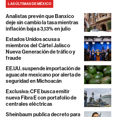
LAS ÚLTIMAS DE MÉXICO
Analistas prevén que Banxico
deje sin cambio la tasa mientras
inflación baja a 3,13% en julio
Estados Unidos acusa a
miembros del Cártel Jalisco
Nueva Generación de tráfico y
fraude
EE.UU. suspende importación de
aguacate mexicano por alerta de
seguridad en Michoacán
Exclusiva: CFE busca emitir
nueva Fibra E con portafolio de
centrales eléctricas
Sheinbaum publica decreto para