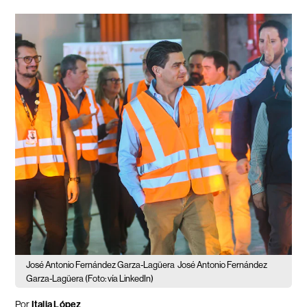
José Antonio Fernández Garza-Lagüera
José Antonio Fernández
Garza-Lagüera (Foto: vía LinkedIn)
Por
Italia López