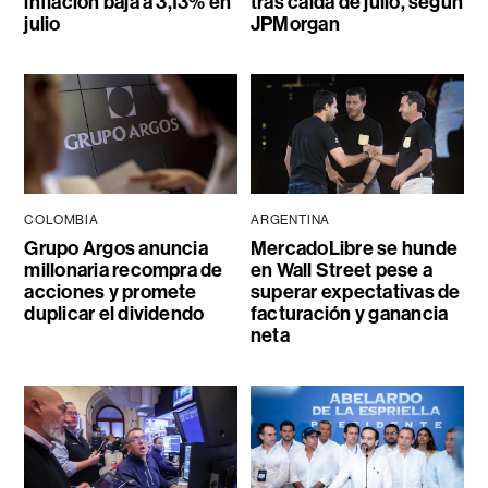
inflación baja a 3,13% en
tras caída de julio, según
julio
JPMorgan
COLOMBIA
ARGENTINA
Grupo Argos anuncia
MercadoLibre se hunde
millonaria recompra de
en Wall Street pese a
acciones y promete
superar expectativas de
duplicar el dividendo
facturación y ganancia
neta