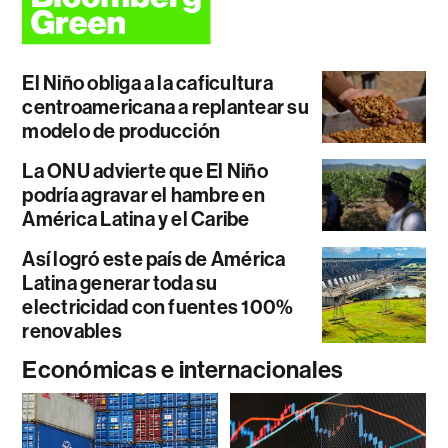
El Niño obliga a la caficultura
centroamericana a replantear su
modelo de producción
La ONU advierte que El Niño
podría agravar el hambre en
América Latina y el Caribe
Así logró este país de América
Latina generar toda su
electricidad con fuentes 100%
renovables
Económicas e internacionales