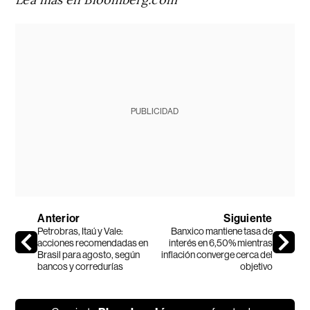
PUBLICIDAD
Anterior
Siguiente
Petrobras, Itaú y Vale:
Banxico mantiene tasa de
acciones recomendadas en
interés en 6,50% mientras
Brasil para agosto, según
inflación converge cerca del
bancos y corredurías
objetivo