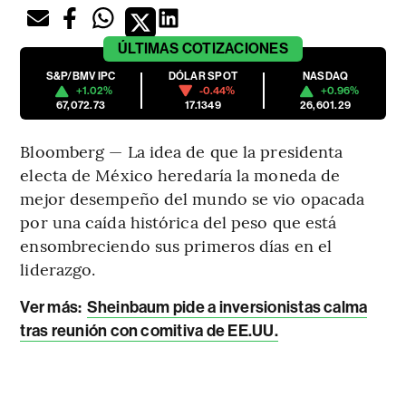
ÚLTIMAS
COTIZACIONES
S&P/BMV IPC
DÓLAR SPOT
NASDAQ
+1.02%
-0.44%
+0.96%
67,072.73
17.1349
26,601.29
Bloomberg — La idea de que la presidenta
electa de México heredaría la moneda de
mejor desempeño del mundo se vio opacada
por una caída histórica del peso que está
ensombreciendo sus primeros días en el
liderazgo.
Ver más:
Sheinbaum pide a inversionistas calma
tras reunión con comitiva de EE.UU.