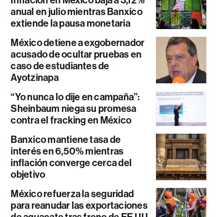
anual en julio mientras Banxico
extiende la pausa monetaria
México detiene a exgobernador
acusado de ocultar pruebas en
caso de estudiantes de
Ayotzinapa
“Yo nunca lo dije en campaña”:
Sheinbaum niega su promesa
contra el fracking en México
Banxico mantiene tasa de
interés en 6,50% mientras
inflación converge cerca del
objetivo
México refuerza la seguridad
para reanudar las exportaciones
de aguacate tras freno de EE.UU.