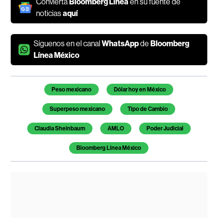
Convierta
Bloomberg Línea
en su fuente de
noticias
aquí
Síguenos en el canal
WhatsApp
de
Bloomberg
Línea México
Temas de este artículo
Peso mexicano
Dólar hoy en México
Superpeso mexicano
Tipo de Cambio
Claudia Sheinbaum
AMLO
Poder Judicial
Bloomberg Línea México