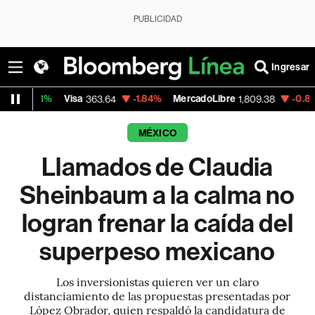
PUBLICIDAD
Ingresar
Visa
-1.84%
MercadoLibre
-0.82%
Banco d
363.64
1,809.38
MÉXICO
Llamados de Claudia
Sheinbaum a la calma no
logran frenar la caída del
superpeso mexicano
Los inversionistas quieren ver un claro
distanciamiento de las propuestas presentadas por
López Obrador, quien respaldó la candidatura de