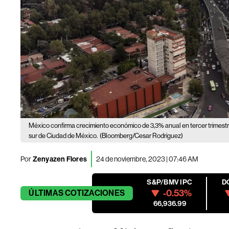
México confirma crecimiento económico de 3,3% anual en tercer trimest
sur de Ciudad de México.
(Bloomberg/Cesar Rodriguez)
Por
Zenyazen Flores
24 de noviembre, 2023 | 07:46 AM
S&P/BMV IPC
D
-0.53%
ÚLTIMAS
COTIZACIONES
66,936.99