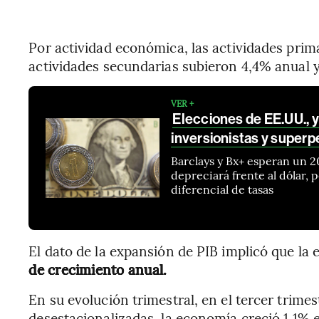
Por actividad económica, las actividades prim
actividades secundarias subieron 4,4% anual y 
VER +
Elecciones de EE.UU., y
inversionistas y super
Barclays y Bx+ esperan un 
depreciará frente al dólar, 
diferencial de tasas
El dato de la expansión de PIB implicó que la
de crecimiento anual.
En su evolución trimestral, en el tercer trimes
desestacionalizadas, la economía creció 1,1% 