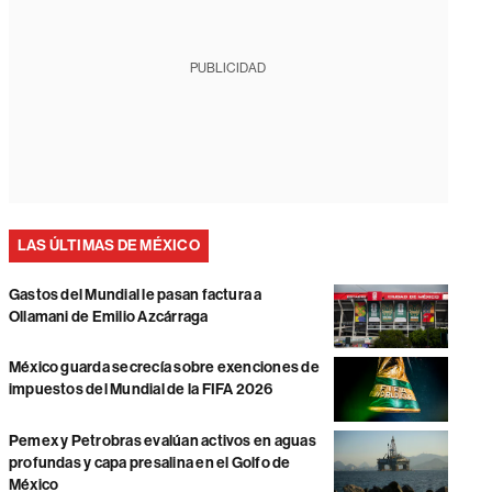
PUBLICIDAD
LAS ÚLTIMAS DE MÉXICO
Gastos del Mundial le pasan factura a
Ollamani de Emilio Azcárraga
México guarda secrecía sobre exenciones de
impuestos del Mundial de la FIFA 2026
Pemex y Petrobras evalúan activos en aguas
profundas y capa presalina en el Golfo de
México