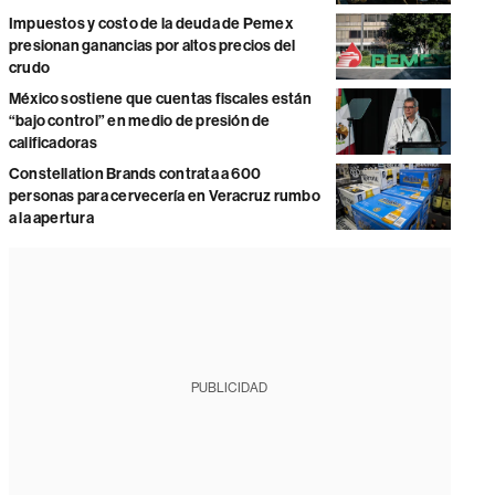
Impuestos y costo de la deuda de Pemex
presionan ganancias por altos precios del
crudo
México sostiene que cuentas fiscales están
“bajo control” en medio de presión de
calificadoras
Constellation Brands contrata a 600
personas para cervecería en Veracruz rumbo
a la apertura
PUBLICIDAD