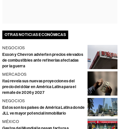
OTRAS NOTICIAS ECONÓMICAS
NEGOCIOS
Exxon y Chevron advierten precios elevados
de combustibles ante refinerías afectadas
por la guerra
MERCADOS
Itaú revela sus nuevas proyecciones del
precio del dólar en América Latina para el
remate de 2026 y 2027
NEGOCIOS
Estos son los países de América Latina donde
JLL ve mayor potencial inmobiliario
MÉXICO
Gastos del Mundial le pasan factura a