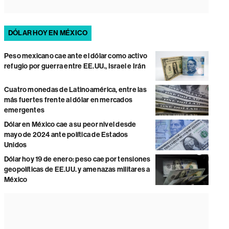
DÓLAR HOY EN MÉXICO
Peso mexicano cae ante el dólar como activo
refugio por guerra entre EE.UU., Israel e Irán
Cuatro monedas de Latinoamérica, entre las
más fuertes frente al dólar en mercados
emergentes
Dólar en México cae a su peor nivel desde
mayo de 2024 ante política de Estados
Unidos
Dólar hoy 19 de enero: peso cae por tensiones
geopolíticas de EE.UU. y amenazas militares a
México