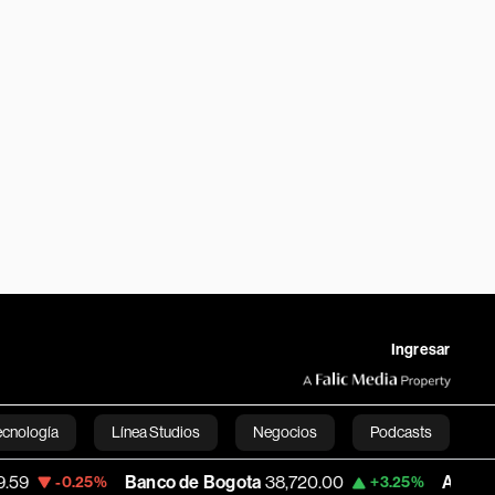
Ingresar
ecnología
Línea Studios
Negocios
Podcasts
Banco de Bogota
38,720.00
Apple
308.63
.25%
+3.25%
English