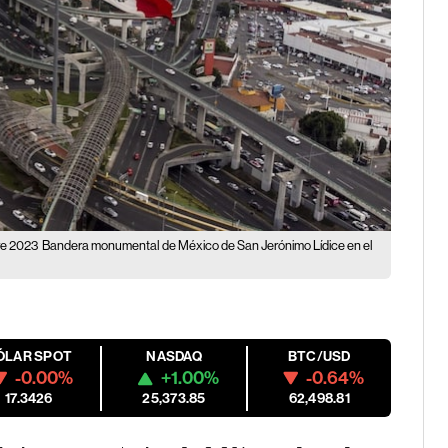
re 2023
Bandera monumental de México de San Jerónimo Lídice en el
ÓLAR SPOT
NASDAQ
BTC/USD
-0.00%
+1.00%
-0.64%
17.3426
25,373.85
62,498.81