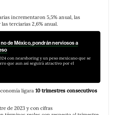
arias incrementaron 5,5% anual, las
las terciarias 2,6% anual.
 no de México, pondrán nerviosos a
peso
2024 con nearshoring y un peso mexicano que se
pero que aun así seguirá atractivo por el
 economía ligara
10 trimestres consecutivos
tre de 2023 y con cifras
en términos reales con respecto al trimestre