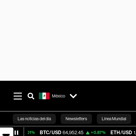
México
Las noticias del día
Newsletters
Línea Mundial
BTC/USD
64,952.45
ETH/USD
1,913.85
+0.01%
+0.87%
Bloomberg 