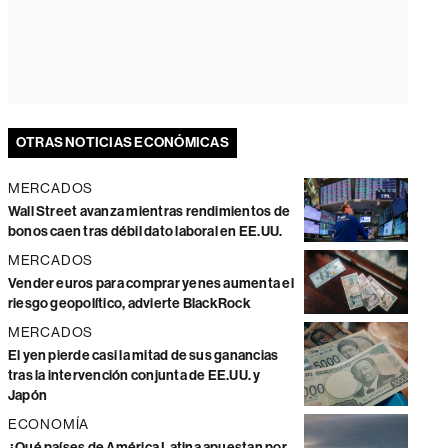
OTRAS NOTICIAS ECONÓMICAS
MERCADOS
Wall Street avanza mientras rendimientos de
bonos caen tras débil dato laboral en EE.UU.
MERCADOS
Vender euros para comprar yenes aumenta el
riesgo geopolítico, advierte BlackRock
MERCADOS
El yen pierde casi la mitad de sus ganancias
tras la intervención conjunta de EE.UU. y
Japón
ECONOMÍA
¿Qué países de América Latina apuestan por