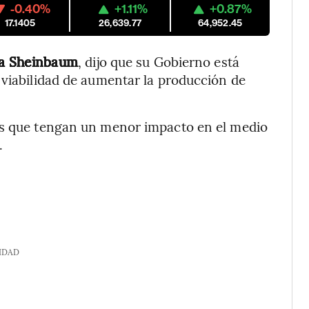
-0.40%
+1.11%
+0.87%
17.1405
26,639.77
64,952.45
ia Sheinbaum
, dijo que su Gobierno está
 viabilidad de aumentar la producción de
as que tengan un menor impacto en el medio
.
IDAD