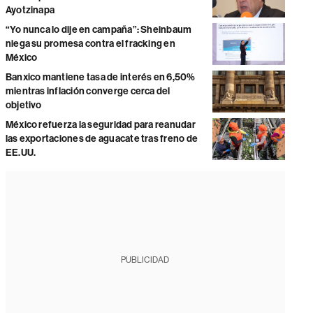
Ayotzinapa
“Yo nunca lo dije en campaña”: Sheinbaum
niega su promesa contra el fracking en
México
Banxico mantiene tasa de interés en 6,50%
mientras inflación converge cerca del
objetivo
México refuerza la seguridad para reanudar
las exportaciones de aguacate tras freno de
EE.UU.
PUBLICIDAD