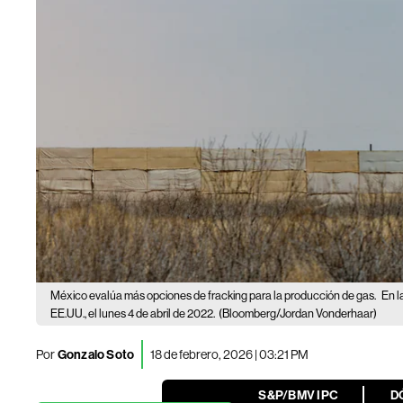
México evalúa más opciones de fracking para la producción de gas.
En l
EE.UU., el lunes 4 de abril de 2022.
(Bloomberg/Jordan Vonderhaar)
Por
Gonzalo Soto
18 de febrero, 2026 | 03:21 PM
S&P/BMV IPC
D