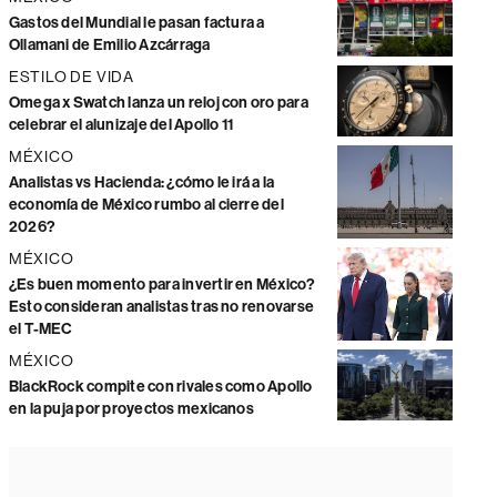
Gastos del Mundial le pasan factura a
Ollamani de Emilio Azcárraga
ESTILO DE VIDA
Omega x Swatch lanza un reloj con oro para
celebrar el alunizaje del Apollo 11
MÉXICO
Analistas vs Hacienda: ¿cómo le irá a la
economía de México rumbo al cierre del
2026?
MÉXICO
¿Es buen momento para invertir en México?
Esto consideran analistas tras no renovarse
el T-MEC
MÉXICO
BlackRock compite con rivales como Apollo
en la puja por proyectos mexicanos