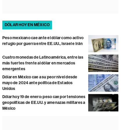
DÓLAR HOY EN MÉXICO
Peso mexicano cae ante el dólar como activo
refugio por guerra entre EE.UU., Israel e Irán
Cuatro monedas de Latinoamérica, entre las
más fuertes frente al dólar en mercados
emergentes
Dólar en México cae a su peor nivel desde
mayo de 2024 ante política de Estados
Unidos
Dólar hoy 19 de enero: peso cae por tensiones
geopolíticas de EE.UU. y amenazas militares a
México