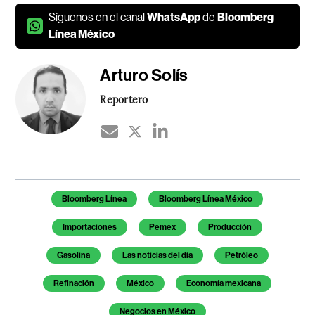
Síguenos en el canal
WhatsApp
de
Bloomberg
Línea México
Arturo Solís
Reportero
Temas de este artículo
Bloomberg Línea
Bloomberg Línea México
Importaciones
Pemex
Producción
Gasolina
Las noticias del día
Petróleo
Refinación
México
Economía mexicana
Negocios en México