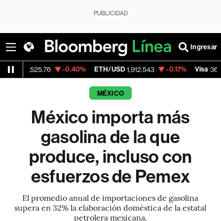
PUBLICIDAD
Ingresar
-0.40%
ETH/USD
-0.17%
Visa
+0.
525.76
1,912.543
369.61
MÉXICO
México importa más
gasolina de la que
produce, incluso con
esfuerzos de Pemex
El promedio anual de importaciones de gasolina
supera en 32% la elaboración doméstica de la estatal
petrolera mexicana.