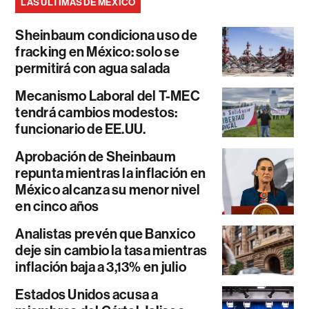
LAS ÚLTIMAS DE MÉXICO
Sheinbaum condiciona uso de
fracking en México: solo se
permitirá con agua salada
Mecanismo Laboral del T-MEC
tendrá cambios modestos:
funcionario de EE.UU.
Aprobación de Sheinbaum
repunta mientras la inflación en
México alcanza su menor nivel
en cinco años
Analistas prevén que Banxico
deje sin cambio la tasa mientras
inflación baja a 3,13% en julio
Estados Unidos acusa a