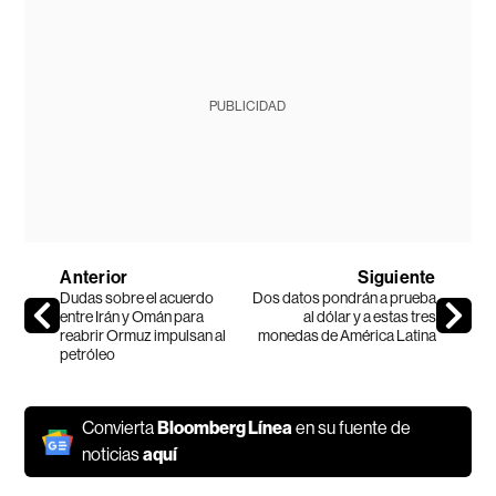
PUBLICIDAD
Anterior
Siguiente
Dudas sobre el acuerdo
Dos datos pondrán a prueba
entre Irán y Omán para
al dólar y a estas tres
reabrir Ormuz impulsan al
monedas de América Latina
petróleo
Convierta
Bloomberg Línea
en su fuente de
noticias
aquí