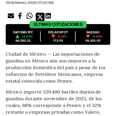
09 de febrero, 2026 | 07:00 AM
ÚLTIMAS
COTIZACIONES
S&P/BMV IPC
DÓLAR SPOT
NASDAQ
+0.04%
-0.13%
-0.04%
66,550.23
17.2119
26,353.05
Ciudad de México — Las importaciones de
gasolina en México aún son mayores a la
producción doméstica del país a pesar de los
esfuerzos de Petróleos Mexicanos, empresa
estatal conocida como Pemex.
México importó 529.400 barriles diarios de
gasolina durante noviembre de 2025, de los
cuales, 68% corresponde a Pemex y el 32%
restante a empresas privadas como Valero,