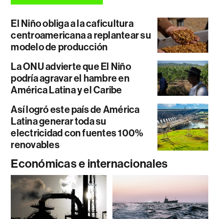
El Niño obliga a la caficultura
centroamericana a replantear su
modelo de producción
La ONU advierte que El Niño
podría agravar el hambre en
América Latina y el Caribe
Así logró este país de América
Latina generar toda su
electricidad con fuentes 100%
renovables
Económicas e internacionales