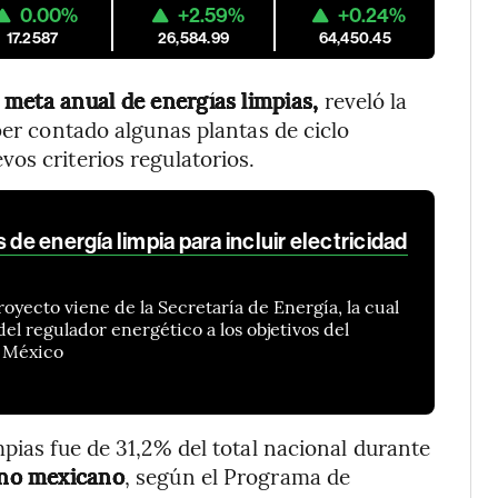
0.00%
+2.59%
+0.24%
17.2587
26,584.99
64,450.45
meta anual de energías limpias,
reveló la
ber contado algunas plantas de ciclo
os criterios regulatorios.
 de energía limpia para incluir electricidad
oyecto viene de la Secretaría de Energía, la cual
el regulador energético a los objetivos del
e México
pias fue de 31,2% del total nacional durante
rno mexicano
, según el Programa de