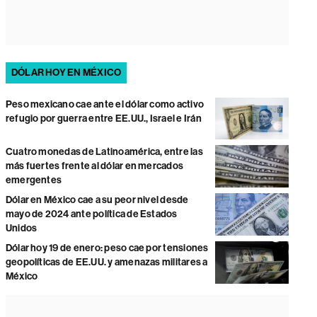
DÓLAR HOY EN MÉXICO
Peso mexicano cae ante el dólar como activo
refugio por guerra entre EE.UU., Israel e Irán
Cuatro monedas de Latinoamérica, entre las
más fuertes frente al dólar en mercados
emergentes
Dólar en México cae a su peor nivel desde
mayo de 2024 ante política de Estados
Unidos
Dólar hoy 19 de enero: peso cae por tensiones
geopolíticas de EE.UU. y amenazas militares a
México