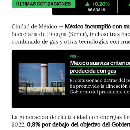
+0.20%
ÚLTIMAS
COTIZACIONES
66,833.16
Ciudad de México —
México incumplió con su 
Secretaría de Energía (Sener), incluso tras ha
combinado de gas y otras tecnologías con nuev
VER +
México suaviza criterios
producida con gas
El comisionado detrás del pr
ha promovido la alineación d
Gobierno del presidente d
La generación de electricidad con energías lim
2022,
0,8% por debajo del objetivo del Gobie