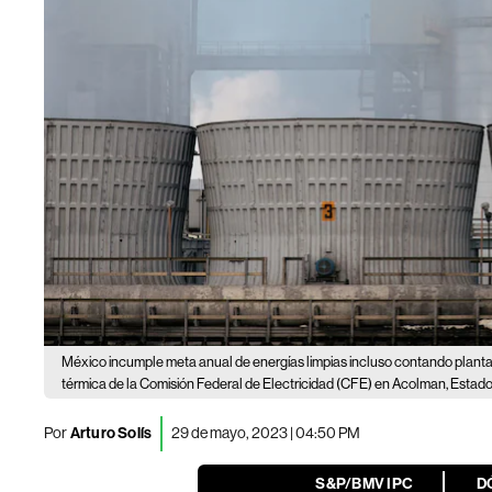
México incumple meta anual de energías limpias incluso contando plant
térmica de la Comisión Federal de Electricidad (CFE) en Acolman, Estad
Por
Arturo Solís
29 de mayo, 2023 | 04:50 PM
S&P/BMV IPC
D