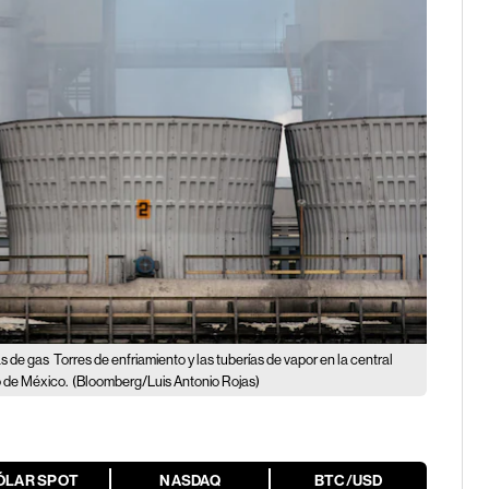
as de gas
Torres de enfriamiento y las tuberías de vapor en la central
o de México.
(Bloomberg/Luis Antonio Rojas)
ÓLAR SPOT
NASDAQ
BTC/USD