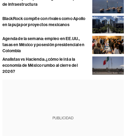
de infraestructura
BlackRock compite con rivales como Apollo
en la puja por proyectos mexicanos
Agenda de la semana: empleo en EE.UU.,
tasas en México y posesión presidencial en
Colombia
Analistas vs Hacienda: ¿cómo le irá a la
economía de México rumbo al cierre del
2026?
PUBLICIDAD