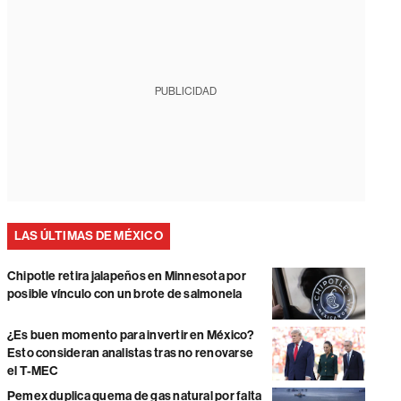
PUBLICIDAD
LAS ÚLTIMAS DE MÉXICO
Chipotle retira jalapeños en Minnesota por
posible vínculo con un brote de salmonela
¿Es buen momento para invertir en México?
Esto consideran analistas tras no renovarse
el T-MEC
Pemex duplica quema de gas natural por falta