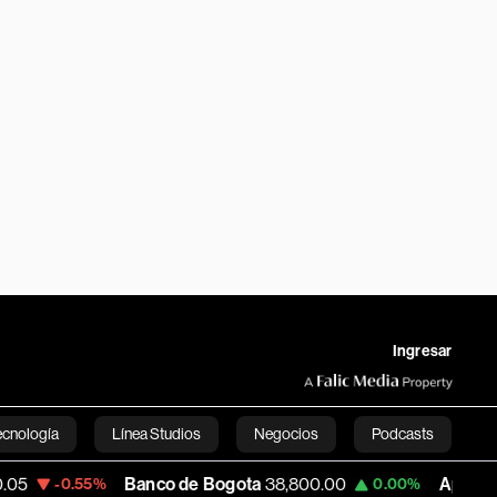
Ingresar
ecnología
Línea Studios
Negocios
Podcasts
Banco de Bogota
38,800.00
Apple
309.25
.55%
0.00%
English