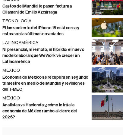
Gastos del Mundial le pasan factura a
Ollamani de Emilio Azcárraga
TECNOLOGÍA
El lanzamiento del iPhone 18 está cerca y
estas son las últimas novedades
LATINOAMÉRICA
Ni presencial, ni remoto, ni híbrido: el nuevo
modelo laboral que WeWork ve crecer en
Latinoamérica
MÉXICO
Economía de México se recupera en segundo
trimestre en medio del Mundial y revisiones
del T-MEC
MÉXICO
Analistas vs Hacienda: ¿cómo le irá a la
economía de México rumbo al cierre del
2026?