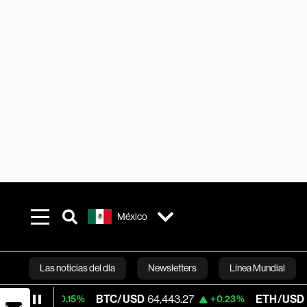
México
Las noticias del día
Newsletters
Línea Mundial
BTC/USD
64,443.27
ETH/USD
1,877.84
+0.15%
+0.23%
Bloomberg 