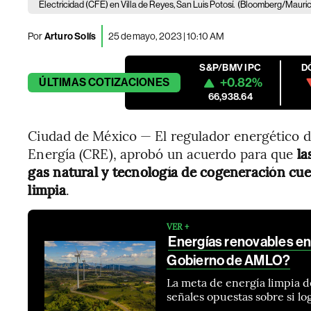
Electricidad (CFE) en Villa de Reyes, San Luis Potosí.
(Bloomberg/Mauric
Por
Arturo Solís
25 de mayo, 2023 | 10:10 AM
S&P/BMV IPC
D
+0.82%
ÚLTIMAS
COTIZACIONES
66,938.64
Ciudad de México — El regulador energético d
Energía (CRE), aprobó un acuerdo para que
la
gas natural y tecnología de cogeneración cue
limpia
.
VER +
Energías renovables en
Gobierno de AMLO?
La meta de energía limpia d
señales opuestas sobre si l