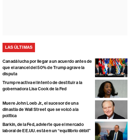
LAS ÚLTIMAS
Canadá lucha por llegar a un acuerdo antes de
que el arancel del 50% de Trump agrave la
disputa
Trump reactiva el intento de destituir a la
gobernadora Lisa Cook de la Fed
Muere John Loeb Jr., el sucesor de una
dinastía de Wall Street que se volcó a la
política
Barkin, de la Fed, advierte que el mercado
laboral de EE.UU. está en un “equilibrio débil”