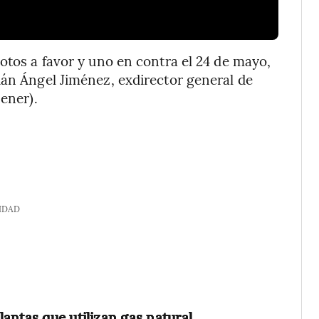
otos a favor y uno en contra el 24 de mayo,
ián Ángel Jiménez, exdirector general de
Sener).
IDAD
antas que utilizan gas natural
,