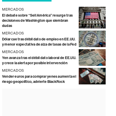
MERCADOS
El debate sobre “Sell América” resurge tras
decisiones de Washington que siembran
dudas
MERCADOS
Dólar cae tras débil dato de empleo en EE.UU.
y menor expectativa de alza de tasas de la Fed
MERCADOS
Yen avanza tras el débil dato laboral de EE.UU.
y crece la alerta por posible intervención
MERCADOS
Vender euros para comprar yenes aumenta el
riesgo geopolítico, advierte BlackRock