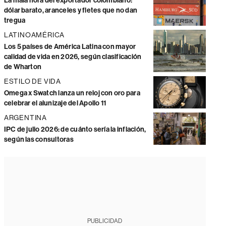
La mala hora del exportador colombiano:
dólar barato, aranceles y fletes que no dan
tregua
LATINOAMÉRICA
Los 5 países de América Latina con mayor
calidad de vida en 2026, según clasificación
de Wharton
ESTILO DE VIDA
Omega x Swatch lanza un reloj con oro para
celebrar el alunizaje del Apollo 11
ARGENTINA
IPC de julio 2026: de cuánto sería la inflación,
según las consultoras
PUBLICIDAD