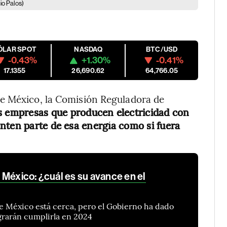
io Palos)
ÓLAR SPOT
NASDAQ
BTC/USD
-0.43%
+1.30%
-0.41%
17.1355
26,690.62
64,766.05
e México, la Comisión Reguladora de
s empresas que producen electricidad con
nten parte de esa energía como si fuera
 México: ¿cuál es su avance en el
e México está cerca, pero el Gobierno ha dado
ograrán cumplirla en 2024