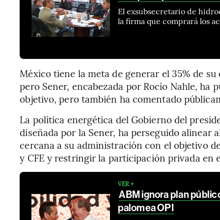
El exsubsecretario de hidro
la firma que comprará los a
México tiene la meta de generar el 35% de su 
pero Sener, encabezada por Rocío Nahle, ha p
objetivo, pero también ha comentado públicam
La política energética del Gobierno del pres
diseñada por la Sener, ha perseguido alinear a
cercana a su administración con el objetivo d
y CFE y restringir la participación privada en e
VER +
ABM ignora plan públi
palomea OPI