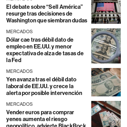
El debate sobre “Sell América”
resurge tras decisiones de
Washington que siembran dudas
MERCADOS
Dólar cae tras débil dato de
empleo en EE.UU. y menor
expectativa de alza de tasas de
la Fed
MERCADOS
Yen avanza tras el débil dato
laboral de EE.UU. y crece la
alerta por posible intervención
MERCADOS
Vender euros para comprar
yenes aumenta el riesgo
geopolítico, advierte BlackRock