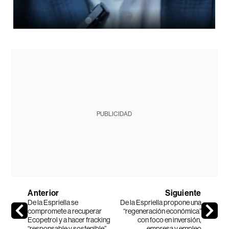
PUBLICIDAD
Anterior
Siguiente
De la Espriella se
De la Espriella propone una
compromete a recuperar
“regeneración económica”
Ecopetrol y a hacer fracking
con foco en inversión,
“responsable y sostenible”
empresa y empleo