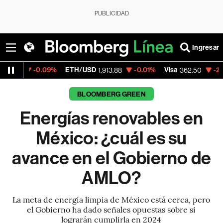
PUBLICIDAD
Ingresar
09%
ETH/USD
-0.01%
Visa
-2.15%
Mercado
1,913.88
362.50
BLOOMBERG GREEN
Energías renovables en
México: ¿cuál es su
avance en el Gobierno de
AMLO?
La meta de energía limpia de México está cerca, pero
el Gobierno ha dado señales opuestas sobre si
lograrán cumplirla en 2024