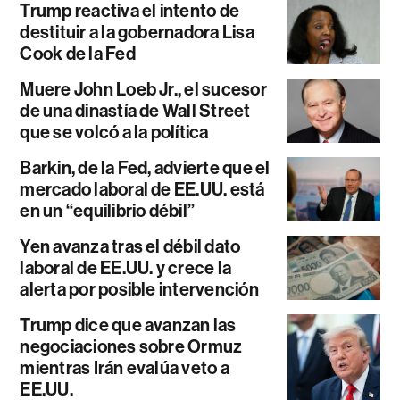
Trump reactiva el intento de
destituir a la gobernadora Lisa
Cook de la Fed
Muere John Loeb Jr., el sucesor
de una dinastía de Wall Street
que se volcó a la política
Barkin, de la Fed, advierte que el
mercado laboral de EE.UU. está
en un “equilibrio débil”
Yen avanza tras el débil dato
laboral de EE.UU. y crece la
alerta por posible intervención
Trump dice que avanzan las
negociaciones sobre Ormuz
mientras Irán evalúa veto a
EE.UU.