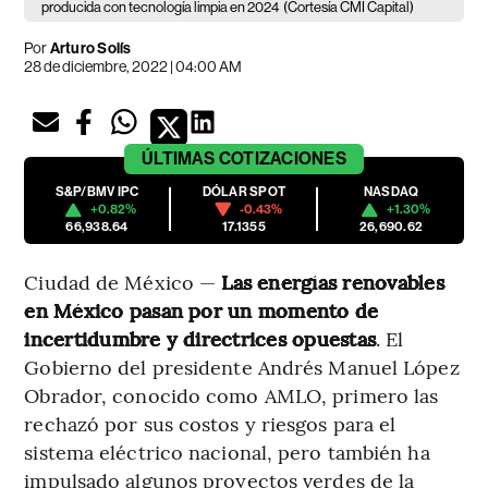
producida con tecnología limpia en 2024
(Cortesía CMI Capital)
Por
Arturo Solís
28 de diciembre, 2022 | 04:00 AM
ÚLTIMAS
COTIZACIONES
S&P/BMV IPC
DÓLAR SPOT
NASDAQ
+0.82%
-0.43%
+1.30%
66,938.64
17.1355
26,690.62
Ciudad de México —
Las energías renovables
en México pasan por un momento de
incertidumbre y directrices opuestas
. El
Gobierno del presidente Andrés Manuel López
Obrador, conocido como AMLO, primero las
rechazó por sus costos y riesgos para el
sistema eléctrico nacional, pero también ha
impulsado algunos proyectos verdes de la