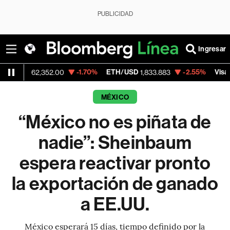
PUBLICIDAD
Ingresar
-1.70%
ETH/USD
-2.55%
Visa
62,352.00
1,833.883
366.13
MÉXICO
“México no es piñata de
nadie”: Sheinbaum
espera reactivar pronto
la exportación de ganado
a EE.UU.
México esperará 15 días, tiempo definido por la