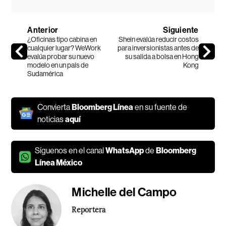
Anterior
Siguiente
¿Oficinas tipo cabina en
Shein evalúa reducir costos
cualquier lugar? WeWork
para inversionistas antes de
evalúa probar su nuevo
su salida a bolsa en Hong
modelo en un país de
Kong
Sudamérica
Convierta
Bloomberg Línea
en su fuente de
noticias
aquí
Síguenos en el canal
WhatsApp
de
Bloomberg
Línea México
Michelle del Campo
Reportera