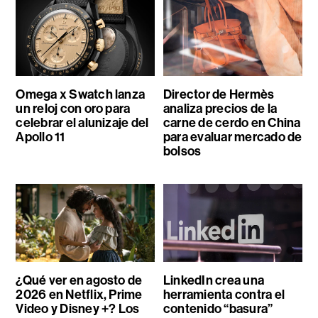
Omega x Swatch lanza
Director de Hermès
un reloj con oro para
analiza precios de la
celebrar el alunizaje del
carne de cerdo en China
Apollo 11
para evaluar mercado de
bolsos
¿Qué ver en agosto de
LinkedIn crea una
2026 en Netflix, Prime
herramienta contra el
Video y Disney +? Los
contenido “basura”