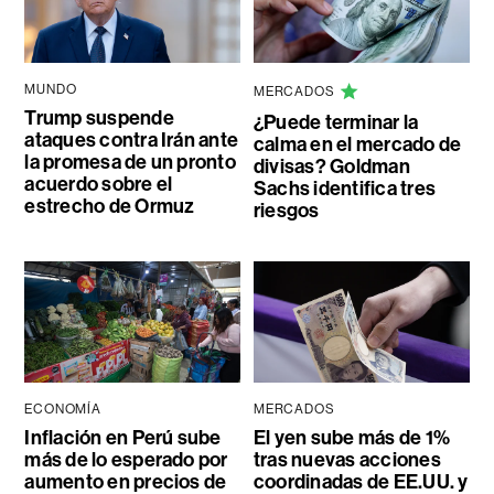
MUNDO
MERCADOS
Trump suspende
¿Puede terminar la
ataques contra Irán ante
calma en el mercado de
la promesa de un pronto
divisas? Goldman
acuerdo sobre el
Sachs identifica tres
estrecho de Ormuz
riesgos
ECONOMÍA
MERCADOS
Inflación en Perú sube
El yen sube más de 1%
más de lo esperado por
tras nuevas acciones
aumento en precios de
coordinadas de EE.UU. y