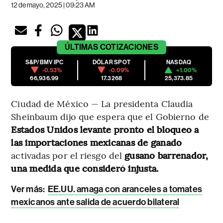
12 de mayo, 2025 | 09:23 AM
ÚLTIMAS
COTIZACIONES
S&P/BMV IPC
DÓLAR SPOT
NASDAQ
-0.53%
-0.09%
+1.00%
66,936.99
17.3268
25,373.85
Ciudad de México — La presidenta Claudia
Sheinbaum dijo que espera que el Gobierno de
Estados Unidos levante pronto el bloqueo a
las importaciones mexicanas de ganado
activadas por el riesgo del
gusano barrenador,
una medida que consideró injusta.
Ver más:
EE.UU. amaga con aranceles a tomates
mexicanos ante salida de acuerdo bilateral