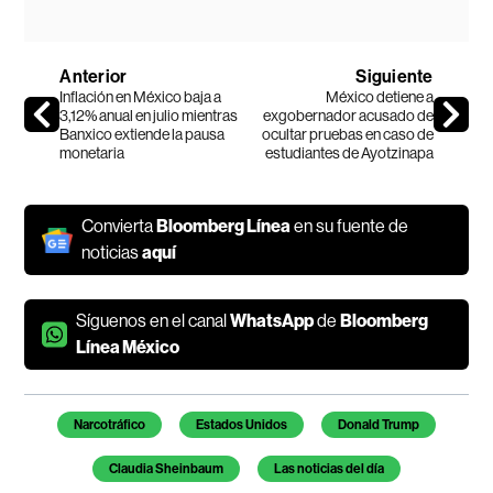
Anterior
Siguiente
Inflación en México baja a
México detiene a
3,12% anual en julio mientras
exgobernador acusado de
Banxico extiende la pausa
ocultar pruebas en caso de
monetaria
estudiantes de Ayotzinapa
Convierta
Bloomberg Línea
en su fuente de
noticias
aquí
Síguenos en el canal
WhatsApp
de
Bloomberg
Línea México
Temas de este artículo
Narcotráfico
Estados Unidos
Donald Trump
Claudia Sheinbaum
Las noticias del día