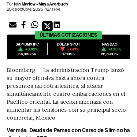
Por
Iain Marlow - Maya Averbuch
28 de octubre, 2025 | 12:11 PM
ÚLTIMAS
COTIZACIONES
S&P/BMV IPC
DÓLAR SPOT
NASDAQ
+0.82%
-0.43%
+1.30%
66,938.64
17.1355
26,690.62
Bloomberg — La administración Trump lanzó
su mayor ofensiva hasta ahora contra
presuntos narcotraficantes, al atacar
simultáneamente cuatro embarcaciones en el
Pacífico oriental. La acción amenaza con
aumentar las tensiones con su principal socio
comercial, México.
Ver más:
Deuda de Pemex con Carso de Slim no ha