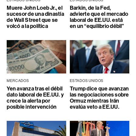
ESTADOS UNIDOS
ESTADOS UNIDOS
Muere John Loeb Jr., el
Barkin, de la Fed,
sucesor de una dinastía
advierte que el mercado
de Wall Street que se
laboral de EE.UU. está
volcó a la política
en un “equilibrio débil”
MERCADOS
ESTADOS UNIDOS
Yen avanza tras el débil
Trump dice que avanzan
dato laboral de EE.UU. y
las negociaciones sobre
crece la alerta por
Ormuz mientras Irán
posible intervención
evalúa veto a EE.UU.