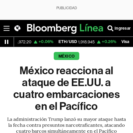
PUBLICIDAD
Ingresar
+0.06%
ETH/USD
+0.26%
Visa
-
72.20
1,918.945
362.50
MÉXICO
México reacciona al
ataque de EE.UU. a
cuatro embarcaciones
en el Pacífico
La administración Trump lanzó su mayor ataque hasta
la fecha contra presuntos narcotraficantes, atacando
cuatro barcos simultáneamente en el Pacífico