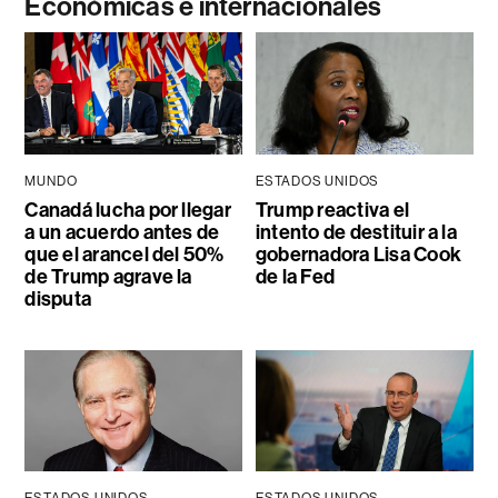
Económicas e internacionales
MUNDO
ESTADOS UNIDOS
Canadá lucha por llegar
Trump reactiva el
a un acuerdo antes de
intento de destituir a la
que el arancel del 50%
gobernadora Lisa Cook
de Trump agrave la
de la Fed
disputa