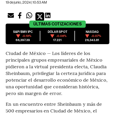
19 de junio, 2024 | 10:53 AM
ÚLTIMAS
COTIZACIONES
S&P/BMV IPC
DÓLAR SPOT
NASDAQ
-0.19%
-0.08%
-0.07%
66,397.39
17.221
26,343.81
Ciudad de México — Los líderes de los
principales grupos empresariales de México
pidieron a la virtual presidenta electa, Claudia
Sheinbaum, privilegiar la certeza jurídica para
potenciar el desarrollo económico de México,
una oportunidad que consideran histórica,
pero sin margen de error.
En un encuentro entre Sheinbaum y más de
500 empresarios en Ciudad de México, el