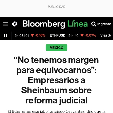
PUBLICIDAD
Ingresar
-0.16%
ETH/USD
-0.07%
Visa
-0
64,681.61
1,914.46
367.90
MÉXICO
“No tenemos margen
para equivocarnos”:
Empresarios a
Sheinbaum sobre
reforma judicial
El líder empresarial, Francisco Cervantes, dijo que la