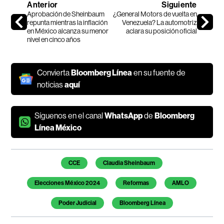
Anterior
Siguiente
Aprobación de Sheinbaum
¿General Motors de vuelta en
repunta mientras la inflación
Venezuela? La automotriz
en México alcanza su menor
aclara su posición oficial
nivel en cinco años
Convierta
Bloomberg Línea
en su fuente de
noticias
aquí
Síguenos en el canal
WhatsApp
de
Bloomberg
Línea México
Temas de este artículo
CCE
Claudia Sheinbaum
Elecciones México 2024
Reformas
AMLO
Poder Judicial
Bloomberg Línea