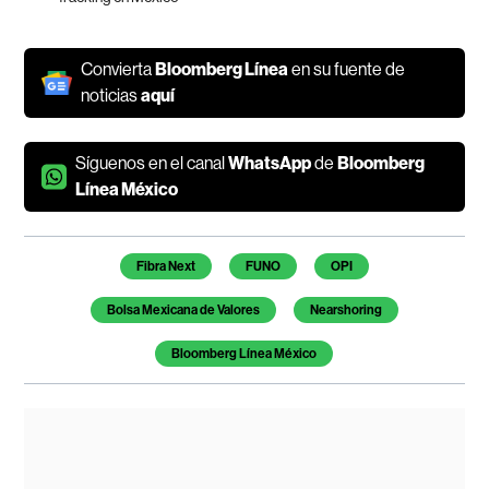
Convierta
Bloomberg Línea
en su fuente de
noticias
aquí
Síguenos en el canal
WhatsApp
de
Bloomberg
Línea México
Temas de este artículo
Fibra Next
FUNO
OPI
Bolsa Mexicana de Valores
Nearshoring
Bloomberg Línea México