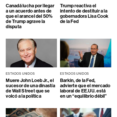
Canadá lucha por llegar
Trump reactiva el
a un acuerdo antes de
intento de destituir a la
que el arancel del 50%
gobernadora Lisa Cook
de Trump agrave la
de la Fed
disputa
ESTADOS UNIDOS
ESTADOS UNIDOS
Muere John Loeb Jr., el
Barkin, de la Fed,
sucesor de una dinastía
advierte que el mercado
de Wall Street que se
laboral de EE.UU. está
volcó a la política
en un “equilibrio débil”