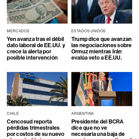
MERCADOS
ESTADOS UNIDOS
Yen avanza tras el débil
Trump dice que avanzan
dato laboral de EE.UU. y
las negociaciones sobre
crece la alerta por
Ormuz mientras Irán
posible intervención
evalúa veto a EE.UU.
CHILE
ARGENTINA
Cencosud reporta
Presidente del BCRA
pérdidas trimestrales
dice que no ve
por costos de su nuevo
necesaria una baja de