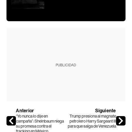
PUBLICIDAD
Anterior
Siguiente
“Yo nunca lo dije en
Trump presiona al magnate
campaña”: Sheinbaum niega
petrolero Harry Sargeant III
su promesa contra el
para que salga de Venezuela
fracking en México