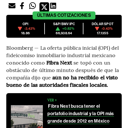
ÚLTIMAS
COTIZACIONES
OPI
S&P/BMV IPC
DÓLAR SPOT
-3.43%
+0.82%
-0.43%
18.86
66,938.64
17.1355
Bloomberg — La oferta pública inicial (OPI) del
fideicomiso inmobiliario industrial mexicano
conocido como
Fibra Next
se topó con un
obstáculo de último minuto después de que la
compañía dijo que
aún no ha recibido el visto
bueno de las autoridades fiscales locales.
VER +
Fibra Next busca tener el
portafolio industrial y la OPI más
grande desde 2012 en México