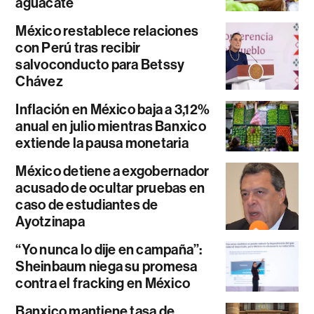
aguacate
México restablece relaciones
con Perú tras recibir
salvoconducto para Betssy
Chávez
Inflación en México baja a 3,12%
anual en julio mientras Banxico
extiende la pausa monetaria
México detiene a exgobernador
acusado de ocultar pruebas en
caso de estudiantes de
Ayotzinapa
“Yo nunca lo dije en campaña”:
Sheinbaum niega su promesa
contra el fracking en México
Banxico mantiene tasa de