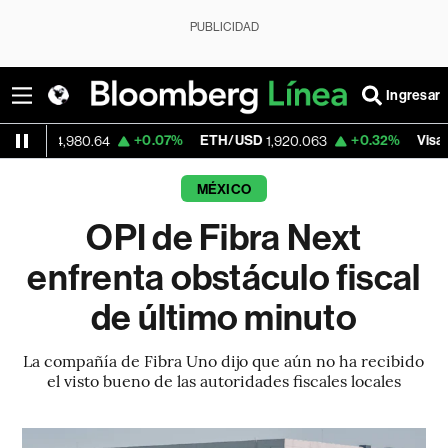
PUBLICIDAD
Ingresar
+0.07%
ETH/USD
+0.32%
Visa
980.64
1,920.063
362.50
MÉXICO
OPI de Fibra Next
enfrenta obstáculo fiscal
de último minuto
La compañía de Fibra Uno dijo que aún no ha recibido
el visto bueno de las autoridades fiscales locales